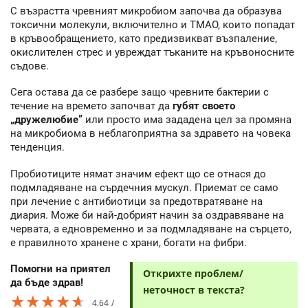
С възрастта чревният микробиом започва да образува
токсични молекули, включително и ТМАО, които попадат
в кръвообращението, като предизвикват възпаление,
окислителен стрес и увреждат тъканите на кръвоносните
съдове.
Сега остава да се разбере защо чревните бактерии с
течение на времето започват да
губят своето
„дружелюбие”
или просто има зададена цел за промяна
на микробиома в неблагоприятна за здравето на човека
тенденция.
Пробиотиците нямат значим ефект що се отнася до
подмладяване на сърдечния мускул. Приемат се само
при лечение с антибиотици за предотвратяване на
диария. Може би най-добрият начин за оздравяване на
червата, а едновременно и за подмладяване на сърцето,
е правилното хранене с храни, богати на фибри.
Помогни на приятел
Открихте проблем/
да бъде здрав!
неточност в текста?
★★★★★
★★★★★
★★★★★
4.64