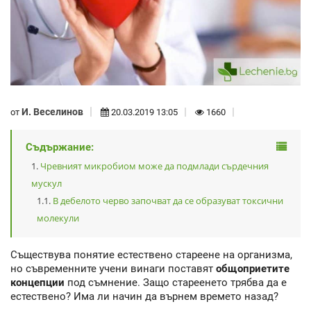
И. Веселинов
от
20.03.2019 13:05
1660
Съдържание:
Чревният микробиом може да подмлади сърдечния
мускул
В дебелото черво започват да се образуват токсични
молекули
Съществува понятие естествено стареене на организма,
но съвременните учени винаги поставят
общоприетите
концепции
под съмнение. Защо стареенето трябва да е
естествено? Има ли начин да върнем времето назад?