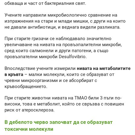
обхваща и част от бактериалния свят.
Учените направили микробиологично сравнение на
изпражнения на стари и млади мишки, с други на които
не давали антибиотици, и веднага видели разликата.
При старите гризачи се наблюдавало значително
увеличаване на нивата на провъзпалителни микроби,
сред които салмонели и други патогени, а също
провъзпателни микроби Desulfovibrio.
Впоследствие учените измерили
нивата на метаболитите
в кръвта
– малки молекули, които се образуват от
чревни микроорганизми и се абсорбират с
кръвообращението.
При старите животни нивата на ТМАО били 3 пъти по-
високи, това е метаболит, който се свръзва с повишен
риск от атеросклероза.
В дебелото черво започват да се образуват
токсични молекули