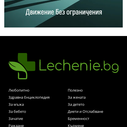
Любопитно
Полезно
Здравна Енциклопедия
За жената
За мъжа
За детето
За бебето
Диети и Отслабване
Зачатие
Бременност
Раждане
Кърмене