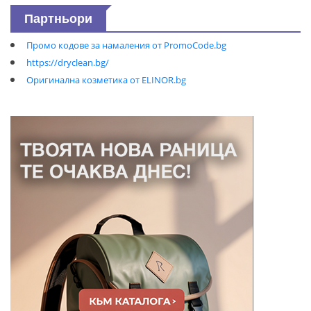
Партньори
Промо кодове за намаления от PromoCode.bg
https://dryclean.bg/
Оригинална козметика от ELINOR.bg