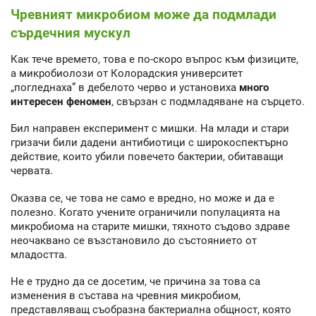
Чревният микробиом може да подмлади
сърдечния мускул
Как тече времето, това е по-скоро въпрос към физиците,
а микробиолози от Колорадския университет
„погледнаха” в дебелото черво и установиха
много
интересен феномен
, свързан с подмладяване на сърцето.
Бил направен експеримент с мишки. На млади и стари
гризачи били дадени антибиотици с широкоспектърно
действие, които убили повечето бактерии, обитаващи
червата.
Оказва се, че това не само е вредно, но може и да е
полезно. Когато учените ограничили популацията на
микробиома на старите мишки, тяхното съдово здраве
неочаквано се възстановило до състоянието от
младостта.
Не е трудно да се досетим, че причина за това са
изменения в състава на чревния микробиом,
представляващ съобразна бактериална общност, която