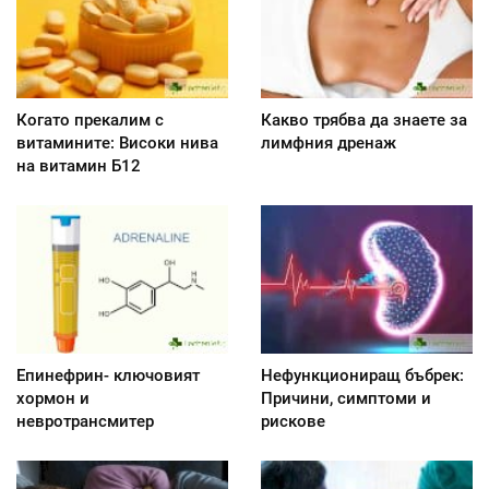
Когато прекалим с
Какво трябва да знаете за
витамините: Високи нива
лимфния дренаж
на витамин Б12
Епинефрин- ключовият
Нефункциониращ бъбрек:
хормон и
Причини, симптоми и
невротрансмитер
рискове