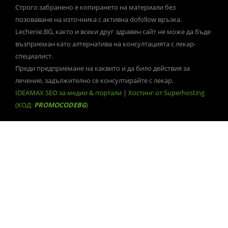
Строго забранено е копирането на материали без
позоваване на източника с активна dofollow връзка.
Lechenie.BG, както и всеки друг здравен сайт не може да бъде
възприеман като алтернатива на консултацията с лекар-
специалист.
Преди предприемане на каквито и да било действия за
лечение, задължително се консултирайте с лекар.
IDEAMAX SEO за медии & портали
|
Хостинг от Superhosting
(КОД:
PROMOCODEBG
)