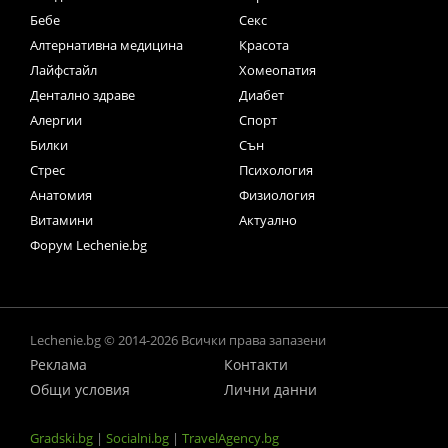
Бебе
Секс
Алтернативна медицина
Красота
Лайфстайл
Хомеопатия
Дентално здраве
Диабет
Алергии
Спорт
Билки
Сън
Стрес
Психология
Анатомия
Физиология
Витамини
Актуално
Форум Lechenie.bg
Lechenie.bg © 2014-2026 Всички права запазени
Реклама
Контакти
Общи условия
Лични данни
Gradski.bg
|
Socialni.bg
|
TravelAgency.bg