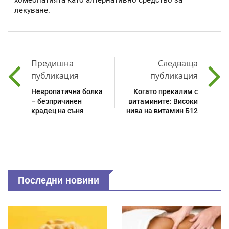
хомеопатията като алтернативно средство за
лекуване.
Предишна
Следваща
публикация
публикация
Невропатична болка
Когато прекалим с
– безпричинен
витамините: Високи
крадец на съня
нива на витамин Б12
Последни новини