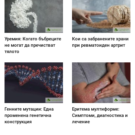
Уремия: Когато бъбреците
Кои са забранените храни
не могат да пречистват
при ревматоиден артрит
тялото
Генните мутации: Една
Еритема мултиформе:
променена генетична
Симптоми, диагностика и
конструкция
лечение