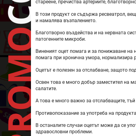
стареене, пречиства артериите, благотворн
В този продукт се съдържа ресвеатрол, ве
и намалява възпалението.
Благотворно въздейства и на нервната си
патогенните микроби.
Виненият оцет помага и за понижаване на н
помага при хронична умора, нормализира р
Оцетът е полезен за отслабване, защото п
Освен това е много добър заместител на ма
салатите.
А това е много важно за отслабващите, тъй
Противопоказание за употреба на продукт
В останалите случаи оцетът може да се уп
здравословни проблеми.