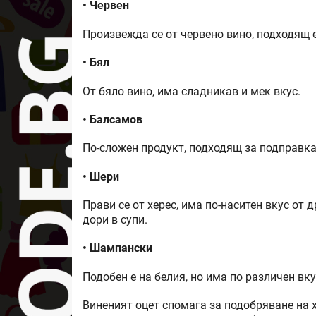
• Червен
Произвежда се от червено вино, подходящ е
• Бял
От бяло вино, има сладникав и мек вкус.
• Балсамов
По-сложен продукт, подходящ за подправка
• Шери
Прави се от херес, има по-наситен вкус от 
дори в супи.
• Шампански
Подобен е на белия, но има по различен вку
Виненият оцет спомага за подобряване на 