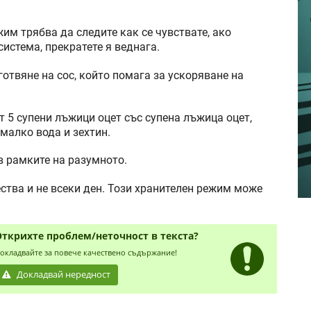
им трябва да следите как се чувствате, ако
истема, прекратете я веднага.
отвяне на сос, който помага за ускоряване на
т 5 супени лъжици оцет със супена лъжица оцет,
 малко вода и зехтин.
в рамките на разумното.
ства и не всеки ден. Този хранителен режим може
Открихте проблем/неточност в текста?
окладвайте за повече качествено съдържание!
Докладвай нередност