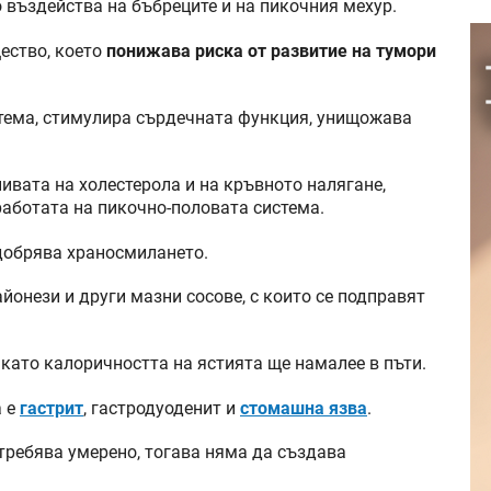
о въздейства на бъбреците и на пикочния мехур.
щество, което
понижава риска от развитие на тумори
стема, стимулира сърдечната функция, унищожава
ивата на холестерола и на кръвното налягане,
аботата на пикочно-половата система.
одобрява храносмилането.
йонези и други мазни сосове, с които се подправят
 като калоричността на ястията ще намалее в пъти.
а е
гастрит
, гастродуоденит и
стомашна язва
.
отребява умерено, тогава няма да създава