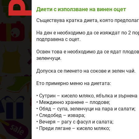
Диети с използване на винен оцет
Съществува кратка диета, която предполага
На ден е необходимо да се изяждат по 2 по
подправена с оцет.
Освен това е необходимо да се ядат плодов
зеленчуци.
Допуска се пиенето на сокове и зелен чай.
Ето примерно меню на диетата:
• Сутрин – кисело мляко, ябълка и зърнена
• Междинно хранене – плодове;
• Обяд – супа, зеленчуци на пара и салати;
• Следобед – извара;
• Вечеря – рагу с фасул и салата;
• Преди лягане – кисело мляко;