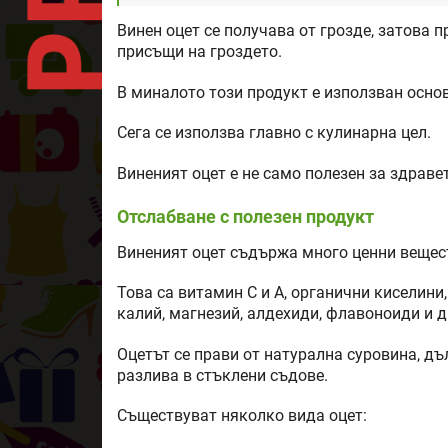
Винен оцет се получава от грозде, затова 
присъщи на гроздето.
В миналото този продукт е използван осно
Сега се използва главно с кулинарна цел.
Виненият оцет е не само полезен за здравет
Отслабване с полезен продукт
Виненият оцет съдържа много ценни вещес
Това са витамин С и А, органични киселини
калий, магнезий, алдехиди, флавоноиди и д
Оцетът се прави от натурална суровина, дъ
разлива в стъклени съдове.
Съществуват няколко вида оцет: