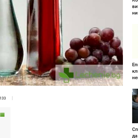
Ко
ви
ни
Еп
кл
не
133
Сп
да