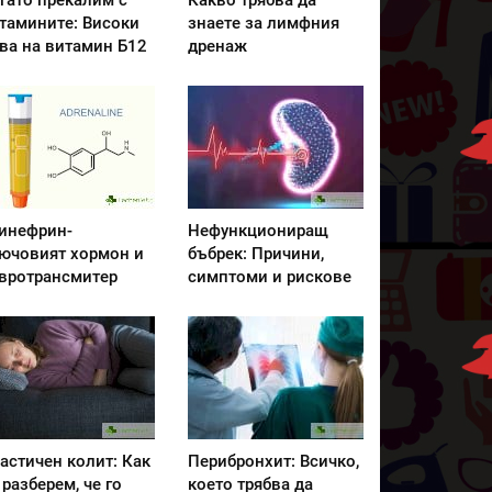
гато прекалим с
Какво трябва да
тамините: Високи
знаете за лимфния
ва на витамин Б12
дренаж
инефрин-
Нефункциониращ
ючовият хормон и
бъбрек: Причини,
вротрансмитер
симптоми и рискове
астичен колит: Как
Перибронхит: Всичко,
 разберем, че го
което трябва да