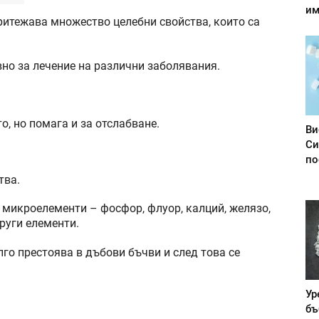
им
притежава множество целебни свойства, които са
вно за лечение на различни заболявания.
о, но помага и за отслабване.
Ви
Си
по
тва.
, микроелементи – фосфор, флуор, калций, желязо,
руги елементи.
лго престоява в дъбови бъчви и след това се
Ур
бъ