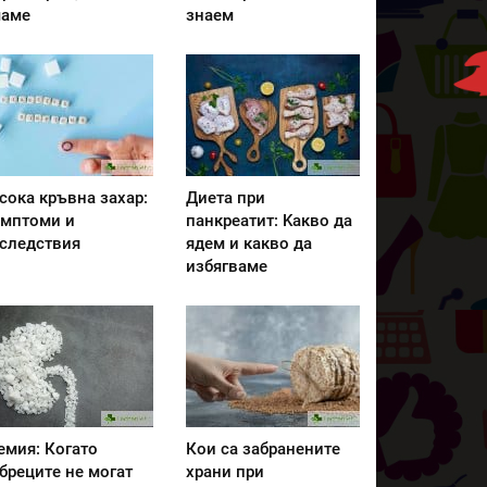
аме
знаем
сока кръвна захар:
Диета при
мптоми и
панкреатит: Kакво да
следствия
ядем и какво да
избягваме
емия: Когато
Кои са забранените
бреците не могат
храни при