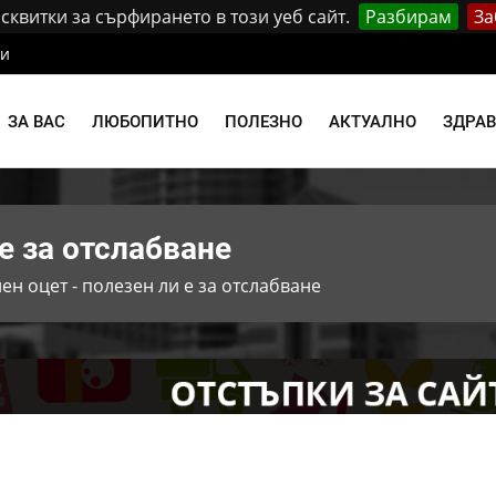
квитки за сърфирането в този уеб сайт.
Разбирам
За
ти
ЗА ВАС
ЛЮБОПИТНО
ПОЛЕЗНО
АКТУАЛНО
ЗДРА
 е за отслабване
ен оцет - полезен ли е за отслабване