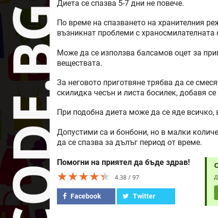
Диета се спазва 5-7 дни не повече.
По време на спазването на хранителния реж
възникнат проблеми с храносмилателната с
Може да се използва балсамов оцет за приг
веществата.
За неговото приготвяне трябва да се смеся
скилидка чесън и листа босилек, добавя се
При подобна диета може да се яде всичко, 
Допустими са и бонбони, но в малки количе
да се спазва за дълъг период от време.
Помогни на приятел да бъде здрав!
★★★★★
★★★★★
★★★★★
4.38
97
Д
Facebook
Twitter