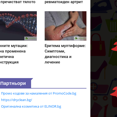
 пречистват тялото
ревматоиден артрит
нните мутации:
Еритема мултиформе:
на променена
Симптоми,
нетична
диагностика и
нструкция
лечение
Партньори
Промо кодове за намаления от PromoCode.bg
https://dryclean.bg/
Оригинална козметика от ELINOR.bg