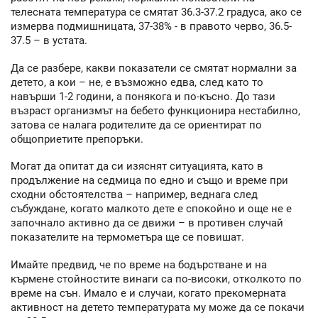
телесната температура се смятат 36.3-37.2 градуса, ако се
измерва подмишницата, 37-38% - в правото черво, 36.5-
37.5 – в устата.
Да се разбере, какви показатели се смятат нормални за
детето, а кои – не, е възможно едва, след като то
навърши 1-2 години, а понякога и по-късно. До тази
възраст организмът на бебето функционира нестабилно,
затова се налага родителите да се ориентират по
общоприетите препоръки.
Могат да опитат да си изяснят ситуацията, като в
продължение на седмица по едно и също и време при
сходни обстоятелства – например, веднага след
събуждане, когато малкото дете е спокойно и още не е
започнало активно да се движи – в противен случай
показателите на термометъра ще се повишат.
Имайте предвид, че по време на бодърстване и на
кърмене стойностите винаги са по-високи, отколкото по
време на сън. Имало е и случаи, когато прекомерната
активност на детето температурата му може да се покачи