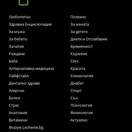
Любопитно
Полезно
Здравна Енциклопедия
За жената
За мъжа
За детето
За бебето
Диети и Отслабване
Зачатие
Бременност
Раждане
Кърмене
Бебе
Секс
Алтернативна медицина
Красота
Лайфстайл
Хомеопатия
Дентално здраве
Диабет
Алергии
Спорт
Билки
Сън
Стрес
Психология
Анатомия
Физиология
Витамини
Актуално
Форум Lechenie.bg