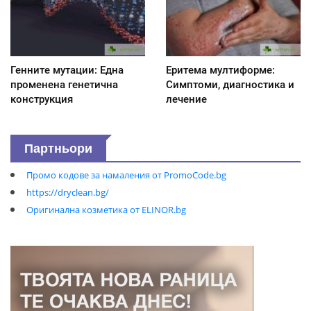
Генните мутации: Една
Еритема мултиформе:
променена генетична
Симптоми, диагностика и
конструкция
лечение
Партньори
Промо кодове за намаления от PromoCode.bg
https://dryclean.bg/
Оригинална козметика от ELINOR.bg