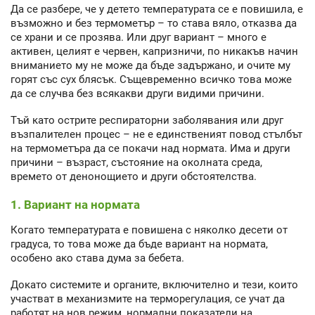
Да се разбере, че у детето температурата се е повишила, е
възможно и без термометър – то става вяло, отказва да
се храни и се прозява. Или друг вариант – много е
активен, целият е червен, капризничи, по никакъв начин
вниманието му не може да бъде задържано, и очите му
горят със сух блясък. Същевременно всичко това може
да се случва без всякакви други видими причини.
Тъй като острите респираторни заболявания или друг
възпалителен процес – не е единственият повод стълбът
на термометъра да се покачи над нормата. Има и други
причини – възраст, състояние на околната среда,
времето от денонощието и други обстоятелства.
1. Вариант на нормата
Когато температурата е повишена с няколко десети от
градуса, то това може да бъде вариант на нормата,
особено ако става дума за бебета.
Докато системите и органите, включително и тези, които
участват в механизмите на терморегулация, се учат да
работят на нов режим, нормални показатели на