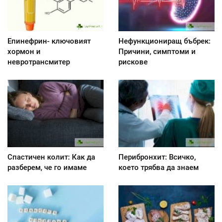
Епинефрин- ключовият
Нефункциониращ бъбрек:
хормон и
Причини, симптоми и
невротрансмитер
рискове
Спастичен колит: Как да
Перибронхит: Всичко,
разберем, че го имаме
което трябва да знаем