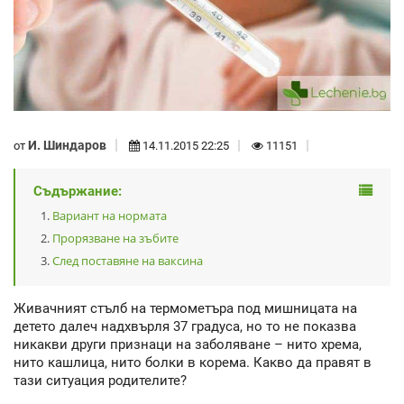
И. Шиндаров
от
14.11.2015 22:25
11151
Съдържание:
Вариант на нормата
Прорязване на зъбите
След поставяне на ваксина
Живачният стълб на термометъра под мишницата на
детето далеч надхвърля 37 градуса, но то не показва
никакви други признаци на заболяване – нито хрема,
нито кашлица, нито болки в корема. Какво да правят в
тази ситуация родителите?