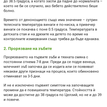
до 38.5 градуса, а когато заспи да падне до нормалната –
което не би се случило, ако бебето действително беше
болно.
Времето от денонощието също има значение – сутрин
телесната температура винаги е по-ниска, а привечер
винаги се покачва с поне 0.5 градуса. Температурата в
детската стая и на дрехите на детето по време на
контролните измервания също трябва да бъде еднаква.
2. Прорязване на зъбите
Прорязването на първите зъби и тяхната смяна с
постоянни отнема 7-8 дни. Преди да се подуе венеца,
млечният зъб започва да се издига или се появяват
някакви други признаци на процеса, които обикновено
отминават за 3-5 дни.
И не е изключено първият симптом на започващите
промени да е повишената температура. Стойността ѝ
може да достигне до 38 градуса по Целзий, но не и до 39
и повече.