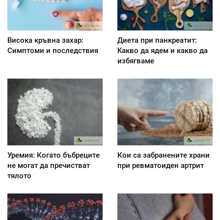
Висока кръвна захар:
Диета при панкреатит:
Симптоми и последствия
Kакво да ядем и какво да
избягваме
Уремия: Когато бъбреците
Кои са забранените храни
не могат да пречистват
при ревматоиден артрит
тялото