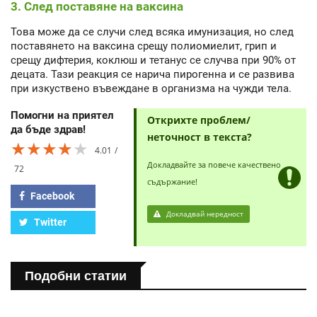
3. След поставяне на ваксина
Това може да се случи след всяка имунизация, но след
поставянето на ваксина срещу полиомиелит, грип и
срещу дифтерия, коклюш и тетанус се случва при 90% от
децата. Тази реакция се нарича пирогенна и се развива
при изкуствено въвеждане в организма на чужди тела.
Помогни на приятел
Открихте проблем/
да бъде здрав!
неточност в текста?
★★★★★
★★★★★
★★★★★
4.01
Докладвайте за повече качествено
72
съдържание!
Facebook
Докладвай нередност
Twitter
Подобни статии