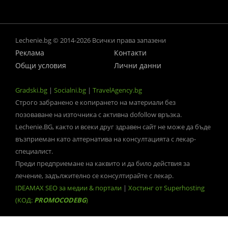
Lechenie.bg © 2014-2026 Всички права запазени
Реклама
Контакти
Общи условия
Лични данни
Gradski.bg
|
Socialni.bg
|
TravelAgency.bg
Строго забранено е копирането на материали без
позоваване на източника с активна dofollow връзка.
Lechenie.BG, както и всеки друг здравен сайт не може да бъде
възприеман като алтернатива на консултацията с лекар-
специалист.
Преди предприемане на каквито и да било действия за
лечение, задължително се консултирайте с лекар.
IDEAMAX SEO за медии & портали
|
Хостинг от Superhosting
(КОД:
PROMOCODEBG
)