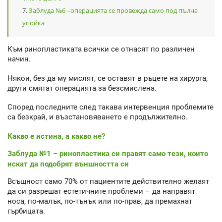
Заблуда №6 –операцията се провежда само под пълна
упойка
Към ринопластиката всички се отнасят по различен
начин.
Някои, без да му мислят, се оставят в ръцете на хирурга,
други смятат операцията за безсмислена.
Според последните след такава интервенция проблемите
са безкрай, и възстановяването е продължително.
Какво е истина, а какво не?
Заблуда №1 – ринопластика си правят само тези, които
искат да подобрят външността си
Всъщност само 70% от пациентите действително желаят
да си разрешат естетичните проблеми – да направят
носа, по-малък, по-тънък или по-прав, да премахнат
гърбицата.