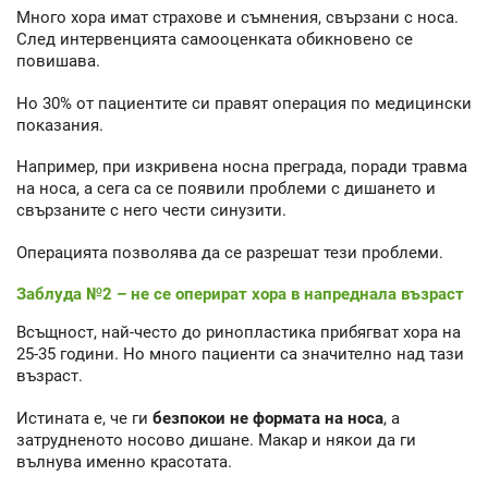
Много хора имат страхове и съмнения, свързани с носа.
След интервенцията самооценката обикновено се
повишава.
Но 30% от пациентите си правят операция по медицински
показания.
Например, при изкривена носна преграда, поради травма
на носа, а сега са се появили проблеми с дишането и
свързаните с него чести синузити.
Операцията позволява да се разрешат тези проблеми.
Заблуда №2 – не се оперират хора в напреднала възраст
Всъщност, най-често до ринопластика прибягват хора на
25-35 години. Но много пациенти са значително над тази
възраст.
Истината е, че ги
безпокои не формата на носа
, а
затрудненото носово дишане. Макар и някои да ги
вълнува именно красотата.