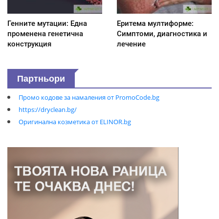
Генните мутации: Една
Еритема мултиформе:
променена генетична
Симптоми, диагностика и
конструкция
лечение
Партньори
Промо кодове за намаления от PromoCode.bg
https://dryclean.bg/
Оригинална козметика от ELINOR.bg