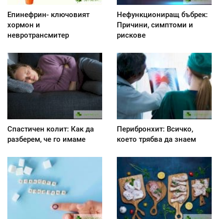
Епинефрин- ключовият
Нефункциониращ бъбрек:
хормон и
Причини, симптоми и
невротрансмитер
рискове
Спастичен колит: Как да
Перибронхит: Всичко,
разберем, че го имаме
което трябва да знаем