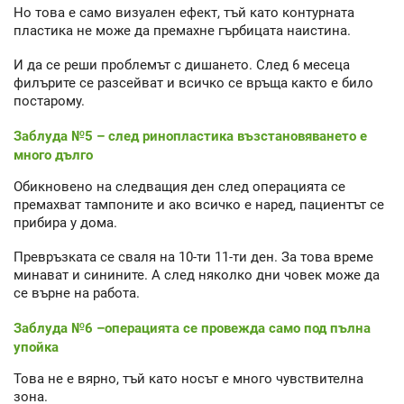
Но това е само визуален ефект, тъй като контурната
пластика не може да премахне гърбицата наистина.
И да се реши проблемът с дишането. След 6 месеца
филърите се разсейват и всичко се връща както е било
постарому.
Заблуда №5 – след ринопластика възстановяването е
много дълго
Обикновено на следващия ден след операцията се
премахват тампоните и ако всичко е наред, пациентът се
прибира у дома.
Превръзката се сваля на 10-ти 11-ти ден. За това време
минават и синините. А след няколко дни човек може да
се върне на работа.
Заблуда №6 –операцията се провежда само под пълна
упойка
Това не е вярно, тъй като носът е много чувствителна
зона.