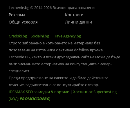
Lechenie.bg © 2014-2026 Всички права запазени
Реклама
Контакти
Общи условия
Лични данни
Gradski.bg
|
Socialni.bg
|
TravelAgency.bg
Строго забранено е копирането на материали без
позоваване на източника с активна dofollow връзка.
Lechenie.BG, както и всеки друг здравен сайт не може да бъде
възприеман като алтернатива на консултацията с лекар-
специалист.
Преди предприемане на каквито и да било действия за
лечение, задължително се консултирайте с лекар.
IDEAMAX SEO за медии & портали
|
Хостинг от Superhosting
(КОД:
PROMOCODEBG
)