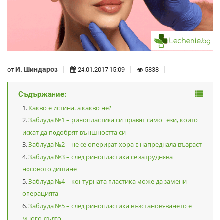
И. Шиндаров
от
24.01.2017 15:09
5838
Съдържание:
Какво е истина, а какво не?
Заблуда №1 – ринопластика си правят само тези, които
искат да подобрят външността си
Заблуда №2 – не се оперират хора в напреднала възраст
Заблуда №3 – след ринопластика се затруднява
носовото дишане
Заблуда №4 – контурната пластика може да замени
операцията
Заблуда №5 – след ринопластика възстановяването е
много дълго