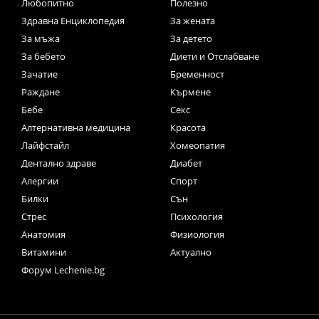
Любопитно
Полезно
Здравна Енциклопедия
За жената
За мъжа
За детето
За бебето
Диети и Отслабване
Зачатие
Бременност
Раждане
Кърмене
Бебе
Секс
Алтернативна медицина
Красота
Лайфстайл
Хомеопатия
Дентално здраве
Диабет
Алергии
Спорт
Билки
Сън
Стрес
Психология
Анатомия
Физиология
Витамини
Актуално
Форум Lechenie.bg