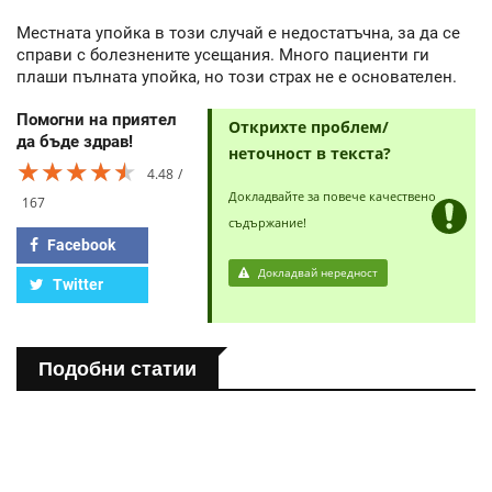
Местната упойка в този случай е недостатъчна, за да се
справи с болезнените усещания. Много пациенти ги
плаши пълната упойка, но този страх не е основателен.
Помогни на приятел
Открихте проблем/
да бъде здрав!
неточност в текста?
★★★★★
★★★★★
★★★★★
4.48
Докладвайте за повече качествено
167
съдържание!
Facebook
Докладвай нередност
Twitter
Подобни статии
ПОЛЕЗНО