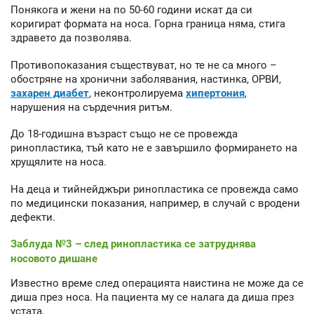
Понякога и жени на по 50-60 години искат да си
коригират формата на носа. Горна граница няма, стига
здравето да позволява.
Противопоказания съществуват, но те не са много –
обостряне на хронични заболявания, настинка, ОРВИ,
захарен диабет
, неконтролируема
хипертония
,
нарушения на сърдечния ритъм.
До 18-годишна възраст също не се провежда
ринопластика, тъй като не е завършило формирането на
хрущялите на носа.
На деца и тийнейджъри ринопластика се провежда само
по медицински показания, например, в случай с вродени
дефекти.
Заблуда №3 – след ринопластика се затруднява
носовото дишане
Известно време след операцията наистина не може да се
диша през носа. На пациента му се налага да диша през
устата.