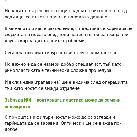
Но когато вътрешните отоци спаднат, обикновено след
седмица, се възстановява и носовото дишане.
В миналото имаше разделение, с пластика се коригираше
формата на носа, а след това пациентът се изпраща при
друг лекар за дихателните проблеми.
Сега пластичният хирург прави всичко комплексно.
Но важно е да се намери добър специалист, тъй като
ринопластиката е технически сложна процедура.
И всяка една „грапавина“ ще е видима след операцията,
тъй като носът се вижда отдалече.
Заблуда №4 – контурната пластика може да замени
операцията
С помощта на филъри носът може да се заглади и
гърбицата да се заравни. Оптически ще се вижда по-
добре.