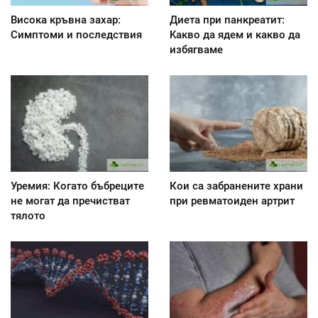
Висока кръвна захар:
Диета при панкреатит:
Симптоми и последствия
Kакво да ядем и какво да
избягваме
Уремия: Когато бъбреците
Кои са забранените храни
не могат да пречистват
при ревматоиден артрит
тялото