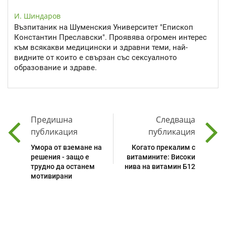
И. Шиндаров
Възпитаник на Шуменския Университет "Епископ
Константин Преславски". Проявява огромен интерес
към всякакви медицински и здравни теми, най-
видните от които е свързан със сексуалното
образование и здраве.
Предишна
Следваща
публикация
публикация
Умора от вземане на
Когато прекалим с
решения - защо е
витамините: Високи
трудно да останем
нива на витамин Б12
мотивирани