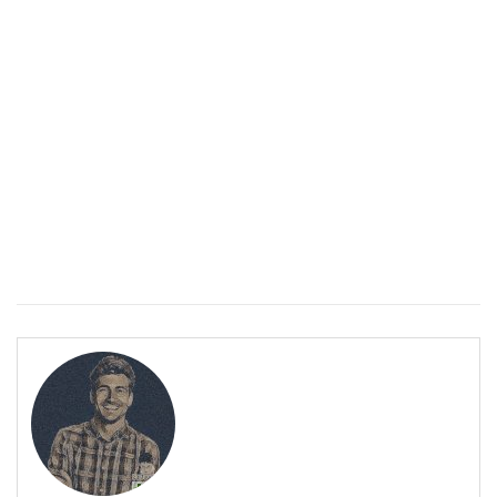
Спастичен колит: Как да разберем, че го имаме
ПОЛЕЗНО
Спастичен колит: Как да разберем, че го имаме