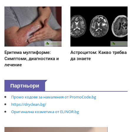
Еритема мултиформе:
Астроцитом: Какво трябва
Симптоми, диагностика и
да знаете
лечение
Партньори
Промо кодове за намаления от PromoCode.bg
https://dryclean.bg/
Оригинална козметика от ELINOR.bg