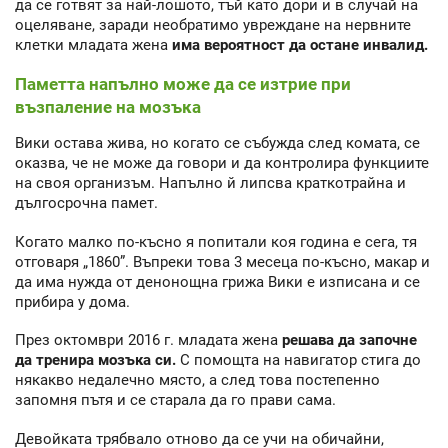
да се готвят за най-лошото, тъй като дори и в случай на
оцеляване, заради необратимо увреждане на нервните
клетки младата жена
има вероятност да остане инвалид.
Паметта напълно може да се изтрие при
възпаление на мозъка
Вики остава жива, но когато се събужда след комата, се
оказва, че не може да говори и да контролира функциите
на своя организъм. Напълно й липсва краткотрайна и
дългосрочна памет.
Когато малко по-късно я попитали коя година е сега, тя
отговаря „1860”. Въпреки това 3 месеца по-късно, макар и
да има нужда от денонощна грижа Вики е изписана и се
прибира у дома.
През октомври 2016 г. младата жена
решава да започне
да тренира мозъка си.
С помощта на навигатор стига до
някакво недалечно място, а след това постепенно
запомня пътя и се старала да го прави сама.
Девойката трябвало отново да се учи на обичайни,