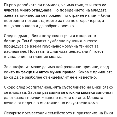
Първо девойката си помисля, че има грип, тъй като
се
чувства много отпаднала.
Но поведението на младата
жена започнало да се променя по странен начин – била
постоянно потисната, което за нея не е характерно, а
също започнала и да забравя всичко.
След седмица Вики получава гърч и я откарват в
болница. Там й правят лумбална пункция, с която
процедура се взема гръбначномозъчна течност за
изследване. Поставят й диагноза „енцефалит”, тоест
възпаление на главния мозък.
За енцефалит може да има най-различни причини, сред
които
инфекция и автоимунен процес.
Каква е причината
Вики да се разболее от енцефалит не е известно.
Скоро след хоспитализацията състоянието на Вики рязко
се влошава. Заради
развилия се оток на мозъка
започват
да отказват всички жизнено важни органи. Младата
жена е въведена в състояние на изкуствена кома.
Лекарите посъветвали семейството и приятелите на Вики