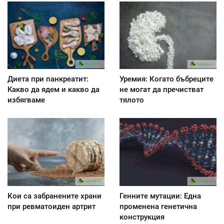
Диета при панкреатит:
Уремия: Когато бъбреците
Kакво да ядем и какво да
не могат да пречистват
избягваме
тялото
Кои са забранените храни
Генните мутации: Една
при ревматоиден артрит
променена генетична
конструкция