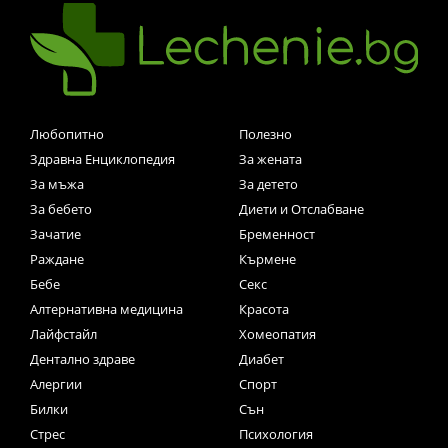
Любопитно
Полезно
Здравна Енциклопедия
За жената
За мъжа
За детето
За бебето
Диети и Отслабване
Зачатие
Бременност
Раждане
Кърмене
Бебе
Секс
Алтернативна медицина
Красота
Лайфстайл
Хомеопатия
Дентално здраве
Диабет
Алергии
Спорт
Билки
Сън
Стрес
Психология