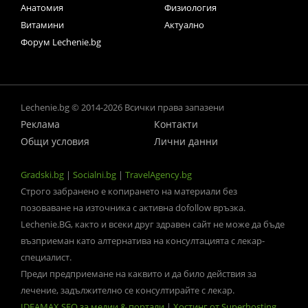
Анатомия
Физиология
Витамини
Актуално
Форум Lechenie.bg
Lechenie.bg © 2014-2026 Всички права запазени
Реклама
Контакти
Общи условия
Лични данни
Gradski.bg
|
Socialni.bg
|
TravelAgency.bg
Строго забранено е копирането на материали без
позоваване на източника с активна dofollow връзка.
Lechenie.BG, както и всеки друг здравен сайт не може да бъде
възприеман като алтернатива на консултацията с лекар-
специалист.
Преди предприемане на каквито и да било действия за
лечение, задължително се консултирайте с лекар.
IDEAMAX SEO за медии & портали
|
Хостинг от Superhosting