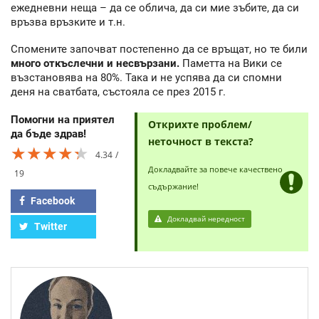
ежедневни неща – да се облича, да си мие зъбите, да си
връзва връзките и т.н.
Спомените започват постепенно да се връщат, но те били
много откъслечни и несвързани.
Паметта на Вики се
възстановява на 80%. Така и не успява да си спомни
деня на сватбата, състояла се през 2015 г.
Помогни на приятел
Открихте проблем/
да бъде здрав!
неточност в текста?
★★★★★
★★★★★
★★★★★
4.34
Докладвайте за повече качествено
19
съдържание!
Facebook
Докладвай нередност
Twitter