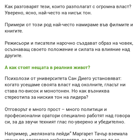
Как разговарят тези, които разполагат с огромна власт?
Уверено, ясно, най-често на нисък тон.
Примери от този род най-често намираме във филмите и
книгите.
Режисьори и писатели нарочно създават образ на човек,
осъзнаващ своето положение и силата на влияние над
другите.
А как стоят нещата в реалния живот?
Психолози от университета Сан Диего установяват:
когато усещаме своята власт над околните, гласът ни
става по-висок и монотонен. Но как възниква
стереотипа за ниския тон на лидера?
Отговорът е много прост – много политици и
професионални оратори специално работят над говора
си, за да звучи техният глас по-уверено и убедително.
Например, „желязната лейди” Маргарет Тачър вземала