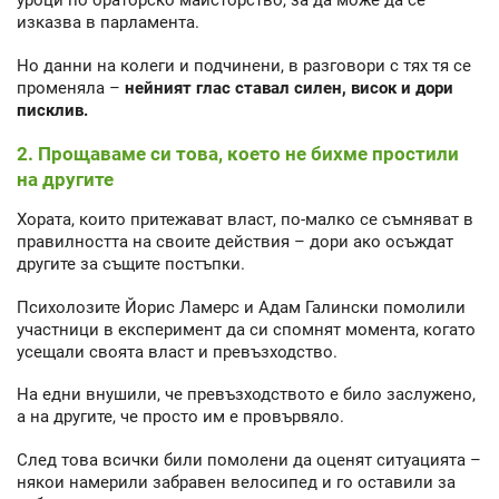
уроци по ораторско майсторство, за да може да се
изказва в парламента.
Но данни на колеги и подчинени, в разговори с тях тя се
променяла –
нейният глас ставал силен, висок и дори
писклив.
2. Прощаваме си това, което не бихме простили
на другите
Хората, които притежават власт, по-малко се съмняват в
правилността на своите действия – дори ако осъждат
другите за същите постъпки.
Психолозите Йорис Ламерс и Адам Галински помолили
участници в експеримент да си спомнят момента, когато
усещали своята власт и превъзходство.
На едни внушили, че превъзходството е било заслужено,
а на другите, че просто им е провървяло.
След това всички били помолени да оценят ситуацията –
някои намерили забравен велосипед и го оставили за