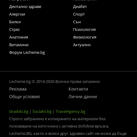
Дентално здраве
Диабет
Алергии
Спорт
Билки
Сън
Стрес
Психология
Анатомия
Физиология
Витамини
Актуално
Форум Lechenie.bg
Lechenie.bg © 2014-2026 Всички права запазени
Реклама
Контакти
Общи условия
Лични данни
Gradski.bg
|
Socialni.bg
|
TravelAgency.bg
Строго забранено е копирането на материали без
позоваване на източника с активна dofollow връзка.
Lechenie.BG, както и всеки друг здравен сайт не може да бъде