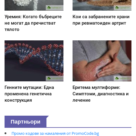
Уремия: Когато бъбреците
Кои са забранените храни
не могат да пречистват
при ревматоиден артрит
тялото
Генните мутации: Една
Еритема мултиформе:
променена генетична
Симптоми, диагностика и
конструкция
лечение
Партньори
Промо кодове за намаления от PromoCode.bg