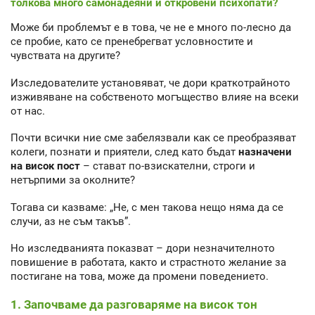
толкова много самонадеяни и откровени психопати?
Може би проблемът е в това, че не е много по-лесно да
се пробие, като се пренебрегват условностите и
чувствата на другите?
Изследователите установяват, че дори краткотрайното
изживяване на собственото могъщество влияе на всеки
от нас.
Почти всички ние сме забелязвали как се преобразяват
колеги, познати и приятели, след като бъдат
назначени
на висок пост
– стават по-взискателни, строги и
нетърпими за околните?
Тогава си казваме: „Не, с мен такова нещо няма да се
случи, аз не съм такъв”.
Но изследванията показват – дори незначителното
повишение в работата, както и страстното желание за
постигане на това, може да промени поведението.
1. Започваме да разговаряме на висок тон