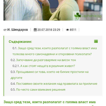
И. Шиндаров
от
20.07.2018 23:29
8511
Съдържание:
Защо сред тези, които разполагат с голяма власт има
толкова много самонадеяни и откровени психопати?
Започваме да разговаряме на висок тон
А как стоят нещата в реалния живот?
Прощаваме си това, което не бихме простили на
другите
Поставяме своите желания над правилата за приличие
По-често сами взимаме решения
Защо сред тези, които разполагат с голяма власт има