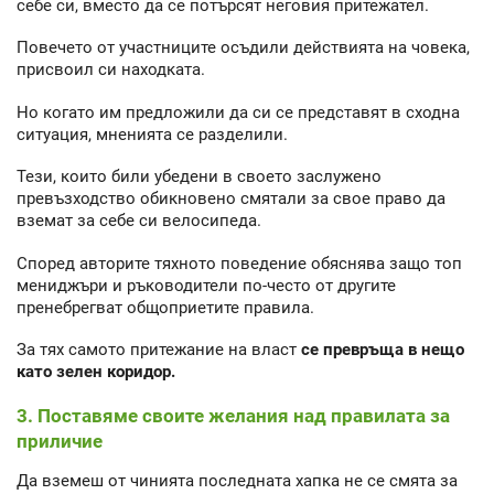
себе си, вместо да се потърсят неговия притежател.
Повечето от участниците осъдили действията на човека,
присвоил си находката.
Но когато им предложили да си се представят в сходна
ситуация, мненията се разделили.
Тези, които били убедени в своето заслужено
превъзходство обикновено смятали за свое право да
вземат за себе си велосипеда.
Според авторите тяхното поведение обяснява защо топ
мениджъри и ръководители по-често от другите
пренебрегват общоприетите правила.
За тях самото притежание на власт
се превръща в нещо
като зелен коридор.
3. Поставяме своите желания над правилата за
приличие
Да вземеш от чинията последната хапка не се смята за