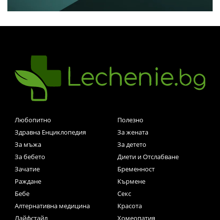
Любопитно
Полезно
Здравна Енциклопедия
За жената
За мъжа
За детето
За бебето
Диети и Отслабване
Зачатие
Бременност
Раждане
Кърмене
Бебе
Секс
Алтернативна медицина
Красота
Лайфстайл
Хомеопатия