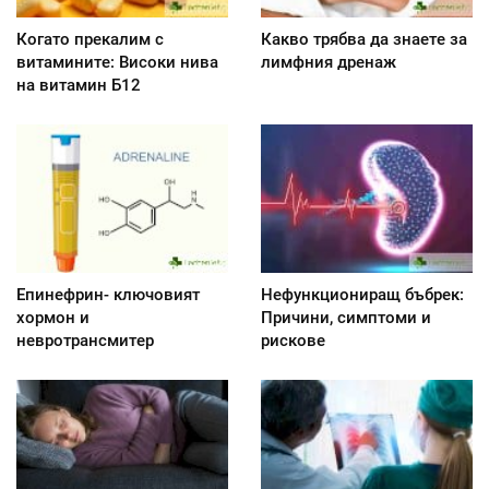
Когато прекалим с
Какво трябва да знаете за
витамините: Високи нива
лимфния дренаж
на витамин Б12
Епинефрин- ключовият
Нефункциониращ бъбрек:
хормон и
Причини, симптоми и
невротрансмитер
рискове