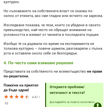
културно.
Но съзнаването на собствената власт се оказва по-
силно от етикета, ако сме гладни или ястието ни харесва.
Изследване показва, че тези, които са убедени в своето
превъзходство, най-често не обръщат внимание на
условността и вземат от чинията и последната порция.
Изобщо те са държали по време на експеримента не
толкова културно – повече шумели, разговаряли с пълна
уста и оставяли около себе си безпорядък.
4. По-често сами взимаме решения
Представата за собственото ни всемогъщество
ни прави
по-решителни.
Помогни на приятел
Открихте проблем/
да бъде здрав!
неточност в текста?
★★★★★
★★★★★
★★★★★
4.47
Докладвайте за повече качествено
93