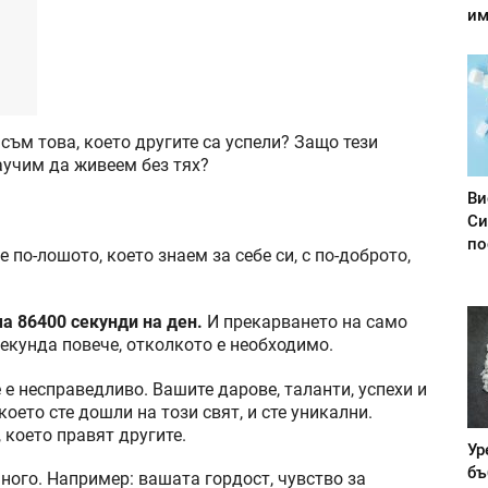
им
съм това, което другите са успели? Защо тези
аучим да живеем без тях?
Ви
Си
по
по-лошото, което знаем за себе си, с по-доброто,
а 86400 секунди на ден.
И прекарването на само
секунда повече, отколкото е необходимо.
 е несправедливо. Вашите дарове, таланти, успехи и
оето сте дошли на този свят, и сте уникални.
 което правят другите.
Ур
бъ
много. Например: вашата гордост, чувство за