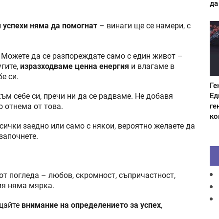
да
 успехи няма да помогнат
– винаги ще се намери, с
. Можете да се разпореждате само с един живот –
гите,
изразходваме ценна енергия
и влагаме в
е си.
Ге
Ед
ъм себе си, пречи ни да се радваме. Не добавя
ге
о отнема от това.
ко
сички заедно или само с някои, вероятно желаете да
 започнете.
от погледа – любов, скромност, съпричастност,
ия няма мярка.
ъщайте
внимание на определението за успех
,