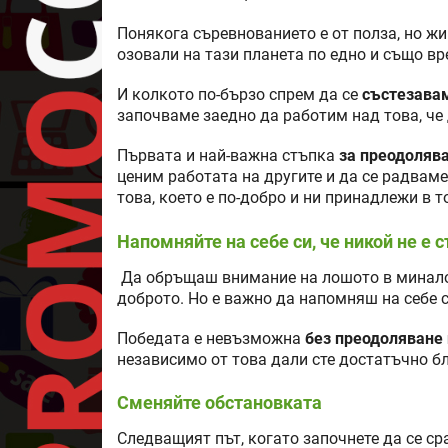
Понякога съревнованието е от полза, но жи
озовали на тази планета по едно и също вр
И колкото по-бързо спрем да се
състезавам
започваме заедно да работим над това, че 
Първата и най-важна стъпка
за преодоляв
ценим работата на другите и да се радвам
това, което е по-добро и ни принадлежи в т
Напомняйте на себе си, че никой не е
Да обръщаш внимание на лошото в миналот
доброто. Но е важно да напомняш на себе с
Победата е невъзможна
без преодоляване 
независимо от това дали сте достатъчно бли
Сменяйте обстановката
Следващият път, когато започнете да се сра