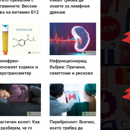
гато прекалим с
Какво трябва да
тамините: Високи
знаете за лимфния
ва на витамин Б12
дренаж
инефрин-
Нефункциониращ
ючовият хормон и
бъбрек: Причини,
вротрансмитер
симптоми и рискове
астичен колит: Как
Перибронхит: Всичко,
 разберем, че го
което трябва да