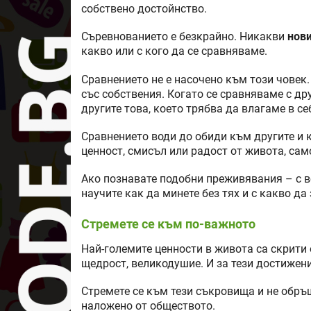
собствено достойнство.
Съревнованието е безкрайно. Никакви
нови
какво или с кого да се сравняваме.
Сравнението не е насочено към този човек
със собствения. Когато се сравняваме с дру
другите това, което трябва да влагаме в себ
Сравнението води до обиди към другите и к
ценност, смисъл или радост от живота, сам
Ако познавате подобни преживявания – с в
научите как да минете без тях и с какво да
Стремете се към по-важното
Най-големите ценности в живота са скрити 
щедрост, великодушие. И за тези достижен
Стремете се към тези съкровища и не обр
наложено от обществото.