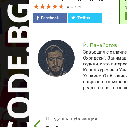
★★★★★
★★★★★
★★★★★
4.67
21
Д
Facebook
Twitter
Й. Панайотов
Завършил с отличие
Охридски". Занимав
години, като интере
Карал курсове в Уни
Хопкинс. От 6 годи
свързана с психолог
редактор на Lechenie
Предишна публикация