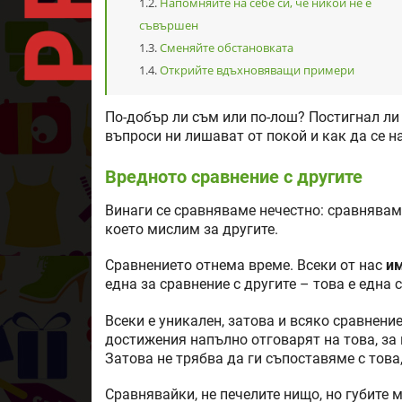
Напомняйте на себе си, че никой не е
съвършен
Сменяйте обстановката
Открийте вдъхновяващи примери
По-добър ли съм или по-лош? Постигнал ли 
въпроси ни лишават от покой и как да се н
Вредното сравнение с другите
Винаги се сравняваме нечестно: сравняваме 
което мислим за другите.
Сравнението отнема време. Всеки от нас
им
една за сравнение с другите – това е една 
Всеки е уникален, затова и всяко сравнение
достижения напълно отговарят на това, за к
Затова не трябва да ги съпоставяме с това,
Сравнявайки, не печелите нищо, но губите 