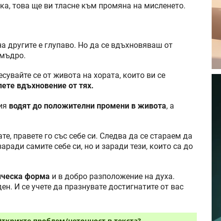
ка, това ще ви тласне към промяна на мисленето.
а другите е глупаво. Но да се вдъхновяваш от
 мъдро.
сувайте се от живота на хората, които ви се
пете вдъхновение от тях.
ния
водят до положителни промени в живота
, а
е, правете го със себе си. Следва да се стараем да
аради самите себе си, но и заради тези, които са до
ическа форма
и в добро разположение на духа.
ен. И се учете да празнувате достигнатите от вас
Открихте проблем/неточност в текста?