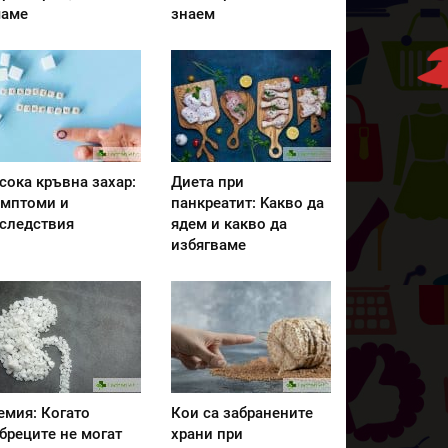
аме
знаем
сока кръвна захар:
Диета при
мптоми и
панкреатит: Kакво да
следствия
ядем и какво да
избягваме
емия: Когато
Кои са забранените
бреците не могат
храни при