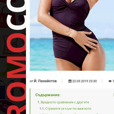
Й. Панайотов
от
22.03.2019 23:30
1
Съдържание:
Вредното сравнение с другите
Стремете се към по-важното