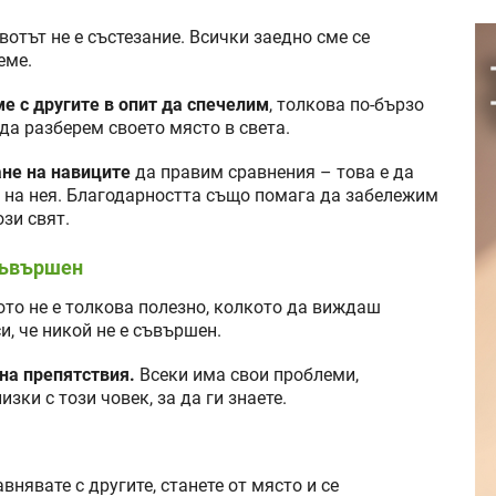
вотът не е състезание. Всички заедно сме се
еме.
е с другите в опит да спечелим
, толкова по-бързо
да разберем своето място в света.
ане на навиците
да правим сравнения – това е да
е на нея. Благодарността също помага да забележим
ози свят.
 съвършен
о не е толкова полезно, колкото да виждаш
и, че никой не е съвършен.
на препятствия.
Всеки има свои проблеми,
зки с този човек, за да ги знаете.
внявате с другите, станете от място и се