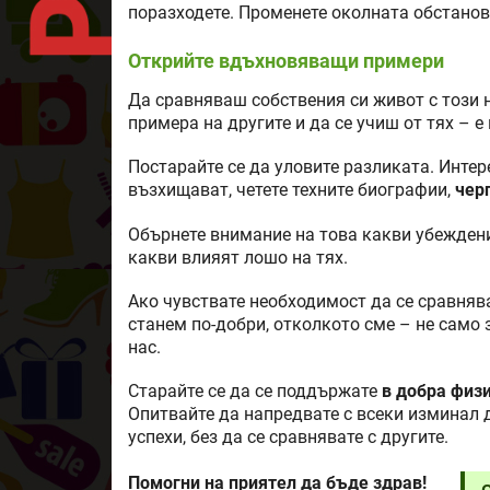
поразходете. Променете околната обстанов
Открийте вдъхновяващи примери
Да сравняваш собствения си живот с този н
примера на другите и да се учиш от тях – е
Постарайте се да уловите разликата. Интере
възхищават, четете техните биографии,
чер
Обърнете внимание на това какви убежде
какви влияят лошо на тях.
Ако чувствате необходимост да се сравняват
станем по-добри, отколкото сме – не само з
нас.
Старайте се да се поддържате
в добра физ
Опитвайте да напредвате с всеки изминал д
успехи, без да се сравнявате с другите.
Помогни на приятел да бъде здрав!