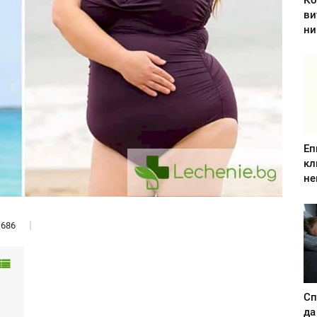
Ко
ви
ни
Еп
кл
не
686
Сп
да