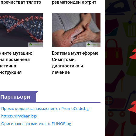
 пречистват тялото
ревматоиден артрит
нните мутации:
Еритема мултиформе:
на променена
Симптоми,
нетична
диагностика и
нструкция
лечение
Партньори
Промо кодове за намаления от PromoCode.bg
https://dryclean.bg/
Оригинална козметика от ELINOR.bg