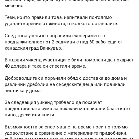
месечно.
Тези, които правили това, изпитвали по-голямо
удовлетворение от живота, отколкото останалите.
След това учените направили експеримент с
продължителност от 2 седмици с над 60 работещи от
канадския град Ванкувър.
В първия уикенд участниците били помолени да похарчат
40 долара и така си спестили време.
Доброволците си поръчали обяд с доставка до дома и
различни дреболии на съседските деца или повикали
чистачка у дома.
За следващия уикенд трябвало да похарчат
предоставената сума за някакви материални блага като
вино, дрехи или книги.
Възможността за спестяване на време носи по-голямо
удоволствие в сравнение с материалните придобивки,