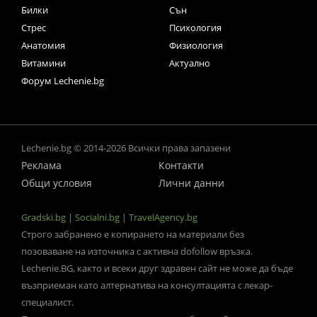
Билки
Сън
Стрес
Психология
Анатомия
Физиология
Витамини
Актуално
Форум Lechenie.bg
Lechenie.bg © 2014-2026 Всички права запазени
Реклама
Контакти
Общи условия
Лични данни
Gradski.bg
|
Socialni.bg
|
TravelAgency.bg
Строго забранено е копирането на материали без
позоваване на източника с активна dofollow връзка.
Lechenie.BG, както и всеки друг здравен сайт не може да бъде
възприеман като алтернатива на консултацията с лекар-
специалист.