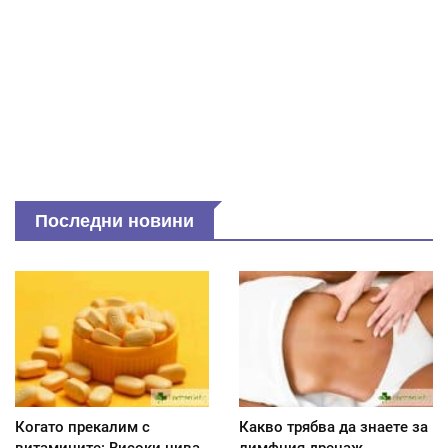
Последни новини
Когато прекалим с
Какво трябва да знаете за
витамините: Високи нива
лимфния дренаж