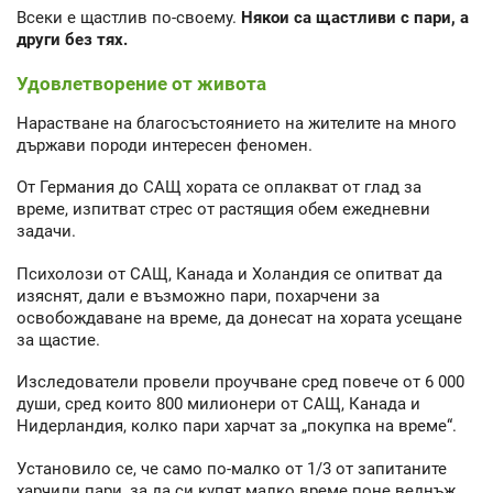
Всеки е щастлив по-своему.
Някои са щастливи с пари, а
други без тях.
Удовлетворение от живота
Нарастване на благосъстоянието на жителите на много
държави породи интересен феномен.
От Германия до САЩ хората се оплакват от глад за
време, изпитват стрес от растящия обем ежедневни
задачи.
Психолози от САЩ, Канада и Холандия се опитват да
изяснят, дали е възможно пари, похарчени за
освобождаване на време, да донесат на хората усещане
за щастие.
Изследователи провели проучване сред повече от 6 000
души, сред които 800 милионери от САЩ, Канада и
Нидерландия, колко пари харчат за „покупка на време“.
Установило се, че само по-малко от 1/3 от запитаните
харчили пари, за да си купят малко време поне веднъж