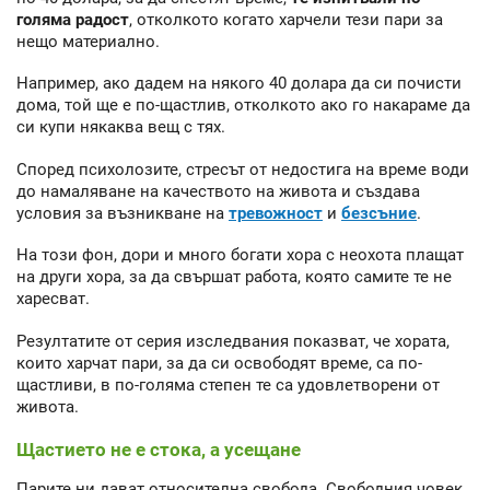
голяма радост
, отколкото когато харчели тези пари за
нещо материално.
Например, ако дадем на някого 40 долара да си почисти
дома, той ще е по-щастлив, отколкото ако го накараме да
си купи някаква вещ с тях.
Според психолозите, стресът от недостига на време води
до намаляване на качеството на живота и създава
условия за възникване на
тревожност
и
безсъние
.
На този фон, дори и много богати хора с неохота плащат
на други хора, за да свършат работа, която самите те не
харесват.
Резултатите от серия изследвания показват, че хората,
които харчат пари, за да си освободят време, са по-
щастливи, в по-голяма степен те са удовлетворени от
живота.
Щастието не е стока, а усещане
Парите ни дават относителна свобода. Свободния човек