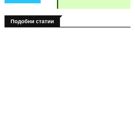
Подобни статии
ПОЛЕЗНО
Спастичен колит: Как да разберем, че го имаме
ПОЛЕЗНО