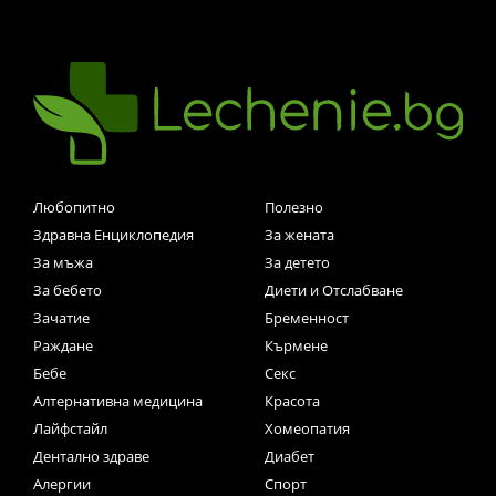
Любопитно
Полезно
Здравна Енциклопедия
За жената
За мъжа
За детето
За бебето
Диети и Отслабване
Зачатие
Бременност
Раждане
Кърмене
Бебе
Секс
Алтернативна медицина
Красота
Лайфстайл
Хомеопатия
Дентално здраве
Диабет
Алергии
Спорт