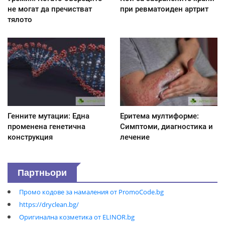
не могат да пречистват
при ревматоиден артрит
тялото
Генните мутации: Една
Еритема мултиформе:
променена генетична
Симптоми, диагностика и
конструкция
лечение
Партньори
Промо кодове за намаления от PromoCode.bg
https://dryclean.bg/
Оригинална козметика от ELINOR.bg