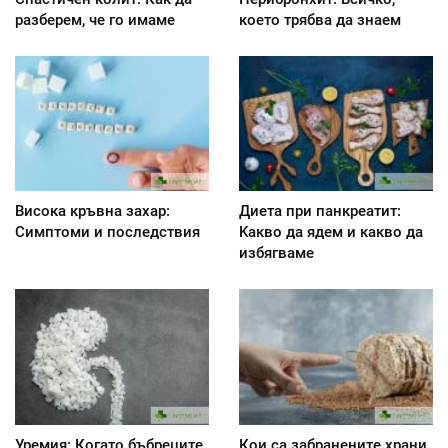
разберем, че го имаме
което трябва да знаем
Висока кръвна захар:
Диета при панкреатит:
Симптоми и последствия
Kакво да ядем и какво да
избягваме
Уремия: Когато бъбреците
Кои са забранените храни