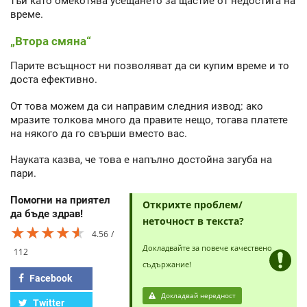
тъй като омекотява усещането за щастие от недостига на
време.
„Втора смяна“
Парите всъщност ни позволяват да си купим време и то
доста ефективно.
От това можем да си направим следния извод: ако
мразите толкова много да правите нещо, тогава платете
на някого да го свърши вместо вас.
Науката казва, че това е напълно достойна загуба на
пари.
Помогни на приятел
Открихте проблем/
да бъде здрав!
неточност в текста?
★★★★★
★★★★★
★★★★★
4.56
Докладвайте за повече качествено
112
съдържание!
Facebook
Докладвай нередност
Twitter