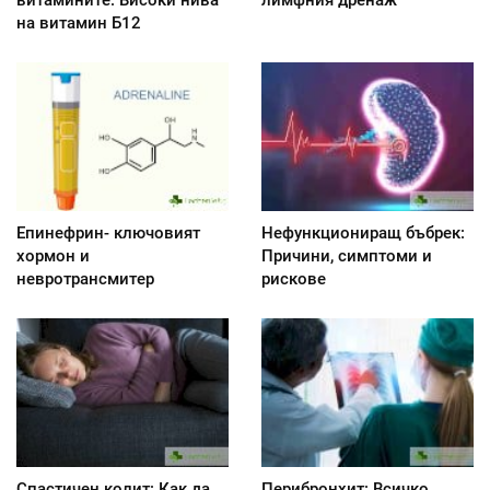
на витамин Б12
Епинефрин- ключовият
Нефункциониращ бъбрек:
хормон и
Причини, симптоми и
невротрансмитер
рискове
Спастичен колит: Как да
Перибронхит: Всичко,