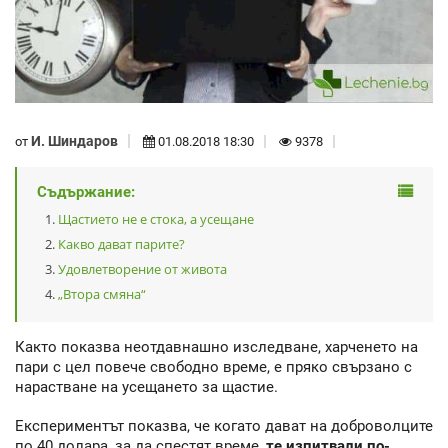
И. Шиндаров
от
01.08.2018 18:30
9378
Съдържание:
Щастието не е стока, а усещане
Какво дават парите?
Удовлетворение от живота
„Втора смяна“
Както показва неотдавнашно изследване, харченето на
пари с цел повече свободно време, е пряко свързано с
нарастване на усещането за щастие.
Експериментът показва, че когато дават на доброволците
по 40 долара, за да спестят време,
те изпитвали по-