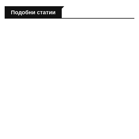
Подобни статии
ПОЛЕЗНО
Спастичен колит: Как да разберем, че го имаме
ПОЛЕЗНО