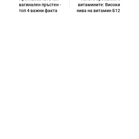
вагинален пръстен -
витамините: Високи
топ 4 важни факта
нива на витамин Б12