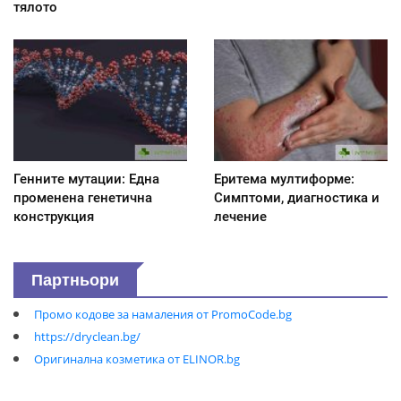
тялото
Генните мутации: Една
Еритема мултиформе:
променена генетична
Симптоми, диагностика и
конструкция
лечение
Партньори
Промо кодове за намаления от PromoCode.bg
https://dryclean.bg/
Оригинална козметика от ELINOR.bg