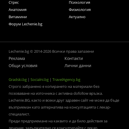
Стрес
Психология
Анатомия
Физиология
Витамини
Актуално
Форум Lechenie.bg
Lechenie.bg © 2014-2026 Всички права запазени
Реклама
Контакти
Общи условия
Лични данни
Gradski.bg
|
Socialni.bg
|
TravelAgency.bg
Строго забранено е копирането на материали без
позоваване на източника с активна dofollow връзка.
Lechenie.BG, както и всеки друг здравен сайт не може да бъде
възприеман като алтернатива на консултацията с лекар-
специалист.
Преди предприемане на каквито и да било действия за
лечение, задължително се консултирайте с лекар.