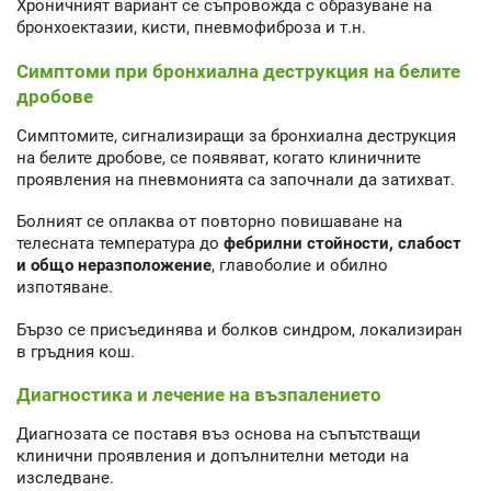
Хроничният вариант се съпровожда с образуване на
бронхоектазии, кисти, пневмофиброза и т.н.
Симптоми при бронхиална деструкция на белите
дробове
Симптомите, сигнализиращи за бронхиална деструкция
на белите дробове, се появяват, когато клиничните
проявления на пневмонията са започнали да затихват.
Болният се оплаква от повторно повишаване на
телесната температура до
фебрилни стойности, слабост
и общо неразположение
, главоболие и обилно
изпотяване.
Бързо се присъединява и болков синдром, локализиран
в гръдния кош.
Диагностика и лечение на възпалението
Диагнозата се поставя въз основа на съпътстващи
клинични проявления и допълнителни методи на
изследване.