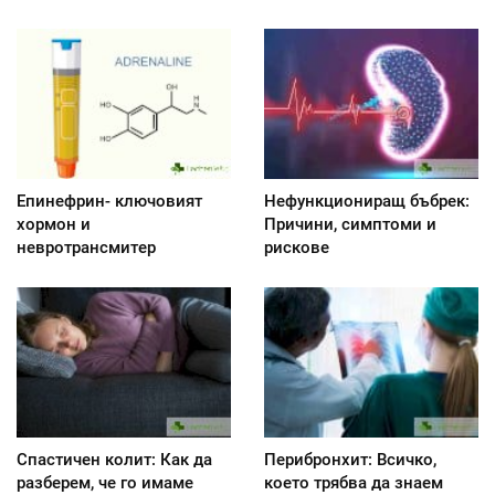
Епинефрин- ключовият
Нефункциониращ бъбрек:
хормон и
Причини, симптоми и
невротрансмитер
рискове
Спастичен колит: Как да
Перибронхит: Всичко,
разберем, че го имаме
което трябва да знаем