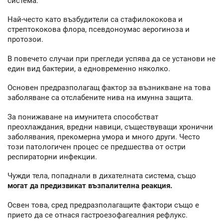
система.
Най-често като възбудители са стафилококова и
стрептококова флора, псевдоноумас аерогиноза и
протозои.
В повечето случаи при прегледи успява да се установи не
един вид бактерии, а едновременно няколко.
Основен предразполагащ фактор за възникване на това
заболяване са отслабените нива на имунна защита.
За понижаване на имунитета способстват
преохлаждания, вредни навици, съществуващи хронични
заболявания, прекомерна умора и много други. Често
този патологичен процес се предшества от остри
респираторни инфекции.
Чужди тела, попаднали в дихателната система, също
могат да предизвикат възпалителна реакция.
Освен това, сред предразполагащите фактори също е
прието да се отнася гастроезофагеалния рефлукс.