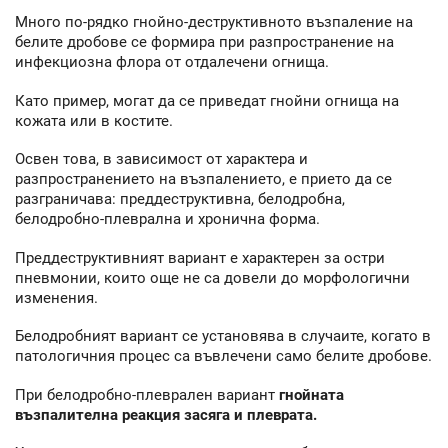
Много по-рядко гнойно-деструктивното възпаление на
белите дробове се формира при разпространение на
инфекциозна флора от отдалечени огнища.
Като пример, могат да се приведат гнойни огнища на
кожата или в костите.
Освен това, в зависимост от характера и
разпространението на възпалението, е прието да се
разграничава: преддеструктивна, белодробна,
белодробно-плеврална и хронична форма.
Преддеструктивният вариант е характерен за остри
пневмонии, които още не са довели до морфологични
изменения.
Белодробният вариант се установява в случаите, когато в
патологичния процес са въвлечени само белите дробове.
При белодробно-плеврален вариант
гнойната
възпалителна реакция засяга и плеврата.