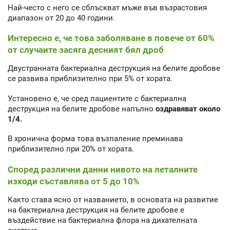
Най-често с него се сблъскват мъже във възрастовия
диапазон от 20 до 40 години.
Интересно е, че това заболяване в повече от 60%
от случаите засяга десният бял дроб
Двустранната бактериална деструкция на белите дробове
се развива приблизително при 5% от хората.
Установено е, че сред пациентите с бактериална
деструкция на белите дробове напълно
оздравяват около
1/4.
В хронична форма това възпаление преминава
приблизително при 20% от хората.
Според различни данни нивото на леталните
изходи съставлява от 5 до 10%
Както става ясно от названието, в основата на развитие
на бактериална деструкция на белите дробове е
въздействие на бактериална флора на дихателната