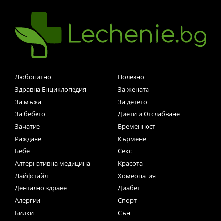
Любопитно
Полезно
Здравна Енциклопедия
За жената
За мъжа
За детето
За бебето
Диети и Отслабване
Зачатие
Бременност
Раждане
Кърмене
Бебе
Секс
Алтернативна медицина
Красота
Лайфстайл
Хомеопатия
Дентално здраве
Диабет
Алергии
Спорт
Билки
Сън