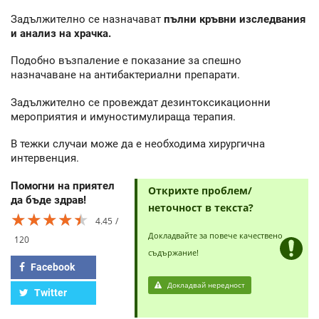
Задължително се назначават
пълни кръвни изследвания
и анализ на храчка.
Подобно възпаление е показание за спешно
назначаване на антибактериални препарати.
Задължително се провеждат дезинтоксикационни
мероприятия и имуностимулираща терапия.
В тежки случаи може да е необходима хирургична
интервенция.
Помогни на приятел
Открихте проблем/
да бъде здрав!
неточност в текста?
★★★★★
★★★★★
★★★★★
4.45
Докладвайте за повече качествено
120
съдържание!
Facebook
Докладвай нередност
Twitter