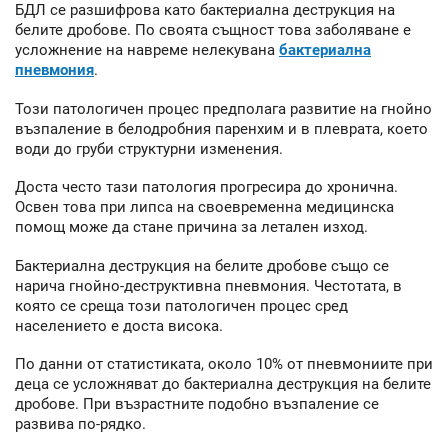
БДЛ се разшифрова като бактериална деструкция на
белите дробове. По своята същност това заболяване е
усложнение на навреме нелекувана
бактериална
пневмония
.
Този патологичен процес предполага развитие на гнойно
възпаление в белодробния паренхим и в плеврата, което
води до груби структурни изменения.
Доста често тази патология прогресира до хронична.
Освен това при липса на своевременна медицинска
помощ може да стане причина за летален изход.
Бактериална деструкция на белите дробове също се
нарича гнойно-деструктивна пневмония. Честотата, в
която се среща този патологичен процес сред
населението е доста висока.
По данни от статистиката, около 10% от пневмониите при
деца се усложняват до бактериална деструкция на белите
дробове. При възрастните подобно възпаление се
развива по-рядко.