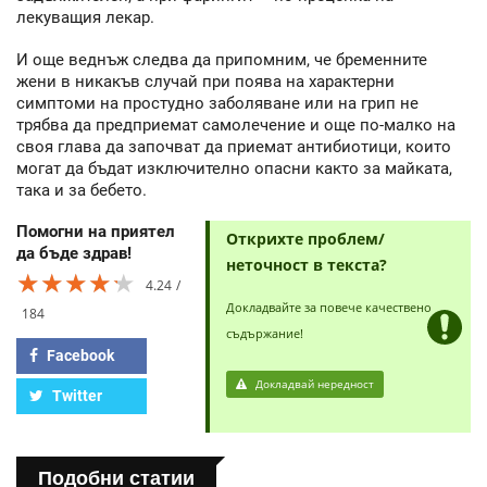
лекуващия лекар.
И още веднъж следва да припомним, че бременните
жени в никакъв случай при поява на характерни
симптоми на простудно заболяване или на грип не
трябва да предприемат самолечение и още по-малко на
своя глава да започват да приемат антибиотици, които
могат да бъдат изключително опасни както за майката,
така и за бебето.
Помогни на приятел
Открихте проблем/
да бъде здрав!
неточност в текста?
★★★★★
★★★★★
★★★★★
4.24
Докладвайте за повече качествено
184
съдържание!
Facebook
Докладвай нередност
Twitter
Подобни статии