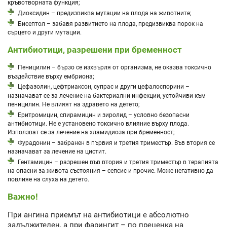
кръвотворната функция;
Диоксидин – предизвиква мутации на плода на животните;
Бисептол – забавя развитието на плода, предизвиква порок на
сърцето и други мутации.
Антибиотици, разрешени при бременност
Пеницилин – бързо се изхвърля от организма, не оказва токсично
въздействие върху ембриона;
Цефазолин, цефтриаксон, супрас и други цефалоспорини –
назначават се за лечение на бактериални инфекции, устойчиви към
пеницилин. Не влияят на здравето на детето;
Еритромицин, спирамицин и зиролид – условно безопасни
антибиотици. Не е установено токсично влияние върху плода.
Използват се за лечение на хламидиоза при бременност;
Фурадонин – забранен в първия и третия триместър. Във втория се
назначават за лечение на цистит.
Гентамицин – разрешен във втория и третия триместър в терапията
на опасни за живота състояния – сепсис и прочие. Може негативно да
повлияе на слуха на детето.
Важно!
При ангина приемът на антибиотици е абсолютно
задължителен, а при фарингит – по преценка на