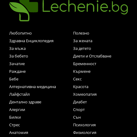
Любопитно
Полезно
Здравна Енциклопедия
За жената
За мъжа
За детето
За бебето
Диети и Отслабване
Зачатие
Бременност
Раждане
Кърмене
Бебе
Секс
Алтернативна медицина
Красота
Лайфстайл
Хомеопатия
Дентално здраве
Диабет
Алергии
Спорт
Билки
Сън
Стрес
Психология
Анатомия
Физиология