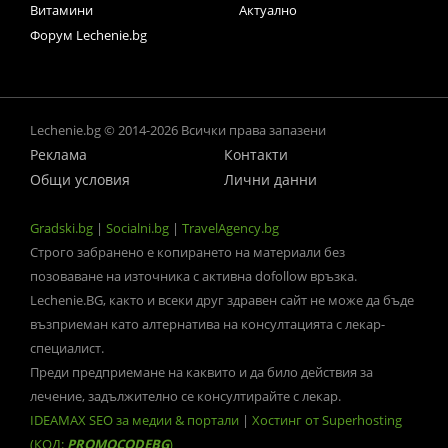
Витамини
Актуално
Форум Lechenie.bg
Lechenie.bg © 2014-2026 Всички права запазени
Реклама
Контакти
Общи условия
Лични данни
Gradski.bg
|
Socialni.bg
|
TravelAgency.bg
Строго забранено е копирането на материали без
позоваване на източника с активна dofollow връзка.
Lechenie.BG, както и всеки друг здравен сайт не може да бъде
възприеман като алтернатива на консултацията с лекар-
специалист.
Преди предприемане на каквито и да било действия за
лечение, задължително се консултирайте с лекар.
IDEAMAX SEO за медии & портали
|
Хостинг от Superhosting
(КОД:
PROMOCODEBG
)