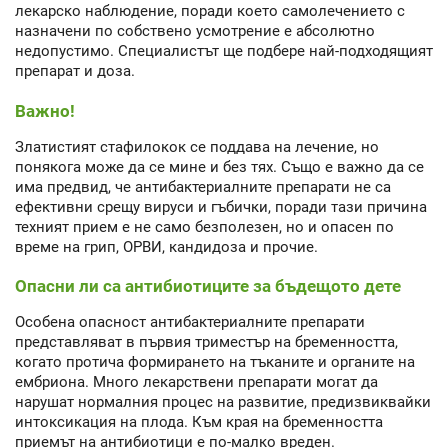
лекарско наблюдение, поради което самолечението с
назначени по собствено усмотрение е абсолютно
недопустимо. Специалистът ще подбере най-подходящият
препарат и доза.
Важно!
Златистият стафилокок се поддава на лечение, но
понякога може да се мине и без тях. Също е важно да се
има предвид, че антибактериалните препарати не са
ефективни срещу вируси и гъбички, поради тази причина
техният прием е не само безполезен, но и опасен по
време на грип, ОРВИ, кандидоза и прочие.
Опасни ли са антибиотиците за бъдещото дете
Особена опасност антибактериалните препарати
представляват в първия триместър на бременността,
когато протича формирането на тъканите и органите на
ембриона. Много лекарствени препарати могат да
нарушат нормалния процес на развитие, предизвиквайки
интоксикация на плода. Към края на бременността
приемът на антибиотици е по-малко вреден.