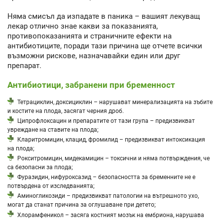
Няма смисъл да изпадате в паника – вашият лекуващ
лекар отлично знае какви за показанията,
противопоказанията и страничните ефекти на
антибиотиците, поради тази причина ще отчете всички
възможни рискове, назначавайки един или друг
препарат.
Антибиотици, забранени при бременност
Тетрациклин, доксициклин – нарушават минерализацията на зъбите
и костите на плода, засягат черния дроб.
Ципрофлоксацин и препаратите от тази група – предизвикват
увреждане на ставите на плода;
Кларитромицин, клацид, фромилид – предизвикват интоксикация
на плода;
Рокситромицин, мидекамицин – токсични и няма потвърждения, че
са безопасни за плода;
Фуразидин, нифуроксазид – безопасността за бременните не е
потвърдена от изследванията;
Аминогликозиди – предизвикват патологии на вътрешното ухо,
могат да станат причина за оглушаване при детето;
Хлорамфеникол – засяга костният мозък на ембриона, нарушава