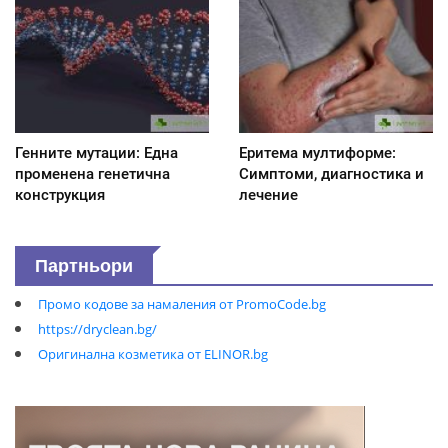
Генните мутации: Една
Еритема мултиформе:
променена генетична
Симптоми, диагностика и
конструкция
лечение
Партньори
Промо кодове за намаления от PromoCode.bg
https://dryclean.bg/
Оригинална козметика от ELINOR.bg