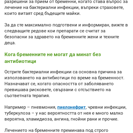
разрешени за прием от бременни, когато става въпрос за
лечение на бактериални инфекции, въпреки страховете,
които витаят сред бъдещите майки.
За да сте максимално подготвени и информиран, вижте в
следващите редове кои препарати се считат за
безопасни за здравето на бременните жени и техните
деца.
Кога бременните не могат да минат без
антибиотици
Острите бактериални инфекции са основна причина за
използването на антибиотици по време на бременност.
Назначават се, когато опасността от заболяването
превишава рисковете, свързани с отсъствието на
съответната терапия.
Например – пневмония,
пиелонефрит
, чревни инфекции,
туберкулоза – у нас вероятността от нея е много малко
вероятна, хламидиоза, ангина, гнойни рани и прочие.
Лечението на бременните преминава под строго