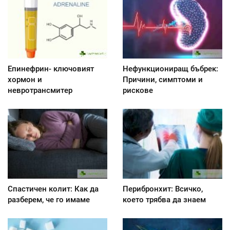
Епинефрин- ключовият
Нефункциониращ бъбрек:
хормон и
Причини, симптоми и
невротрансмитер
рискове
Спастичен колит: Как да
Перибронхит: Всичко,
разберем, че го имаме
което трябва да знаем