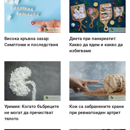
Висока кръвна захар:
Диета при панкреатит:
Симптоми и последствия
Kакво да ядем и какво да
избягваме
Уремия: Когато бъбреците
Кои са забранените храни
не могат да пречистват
при ревматоиден артрит
тялото