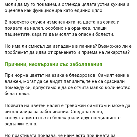
моли да му го покажем, а оглежда цялата устна кухина и
оценява как функционира като единно цяло.
В повечето случаи измененията на цвета на езика и
появата на налеп, особено на оранжев, плаши
пациентите, кара ги да мислят за опасни болести.
Но има ли смисъл да изпадаме в паника? Възможно ли е
проблемът да идва от храненето и приема на лекарства?
Причини, несвързани със заболявания
При норма цветът на езика е бледорозов. Самият език е
влажен, могат да се видят папилите, те не са сраснали
помежду си, допустимо е да се отчита малко количество
бяла плака.
Появата на цветен налеп е тревожен симптом и може да
сигнализира за заболявания. Следователно,
консултацията със зъболекар или друг специалист е
задължителна.
Но практиката показва, че най-често причината за