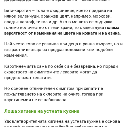
Бета-каротин – това е съединение, което придава на
някои зеленчуци, оранжев цвят, например, моркови,
сладък картоф, тиква и др. Ако в менюто се съдържа
голямо количество от тези храни, то съществува
голяма
вероятност от изменения на цвета на кожата и на езика.
Най-често това се развива при деца в ранна възраст, но и
възрастните също са предразположени към подобни
изменения.
Каротинемията сама по себе си е безвредна, но поради
сходството на симптомите лекарите могат да
предположат хепатити.
Но основен отличителен симптом при хепатит е
пожълтяването на склерите на очите, тогава при
каротинемия не се наблюдава.
Лоша хигиена на устната кухина
Удовлетворителната хигиена на устната кухина е основа
за профилактика на многобройни заболявания на