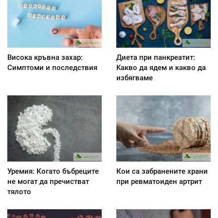
Висока кръвна захар:
Диета при панкреатит:
Симптоми и последствия
Kакво да ядем и какво да
избягваме
Уремия: Когато бъбреците
Кои са забранените храни
не могат да пречистват
при ревматоиден артрит
тялото