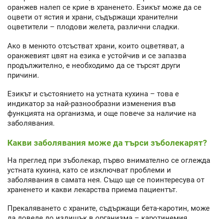
оранжев налеп се крие в храненето. Езикът може да се
оцвети от ястия и храни, съдържащи хранителни
оцветители – плодови желета, различни сладки.
Ако в менюто отсъстват храни, които оцветяват, а
оранжевият цвят на езика е устойчив и се запазва
продължително, е необходимо да се търсят други
причини.
Езикът и състоянието на устната кухина – това е
индикатор за най-разнообразни изменения във
функцията на организма, и още повече за наличие на
заболявания.
Какви заболявания може да търси зъболекарят?
На преглед при зъболекар, първо внимателно се оглежда
устната кухина, като се изключват проблеми и
заболявания в самата нея. Също ще се поинтересува от
храненето и какви лекарства приема пациентът.
Прекаляването с храните, съдържащи бета-каротин, може
да доведе до излишък в организма – каротинемия.