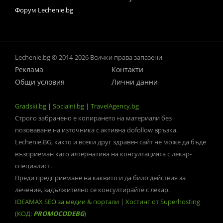
Форум Lechenie.bg
Lechenie.bg © 2014-2026 Всички права запазени
Реклама
Контакти
Общи условия
Лични данни
Gradski.bg
|
Socialni.bg
|
TravelAgency.bg
Строго забранено е копирането на материали без
позоваване на източника с активна dofollow връзка.
Lechenie.BG, както и всеки друг здравен сайт не може да бъде
възприеман като алтернатива на консултацията с лекар-
специалист.
Преди предприемане на каквито и да било действия за
лечение, задължително се консултирайте с лекар.
IDEAMAX SEO за медии & портали
|
Хостинг от Superhosting
(КОД:
PROMOCODEBG
)