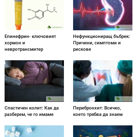
Епинефрин- ключовият
Нефункциониращ бъбрек:
хормон и
Причини, симптоми и
невротрансмитер
рискове
Спастичен колит: Как да
Перибронхит: Всичко,
разберем, че го имаме
което трябва да знаем