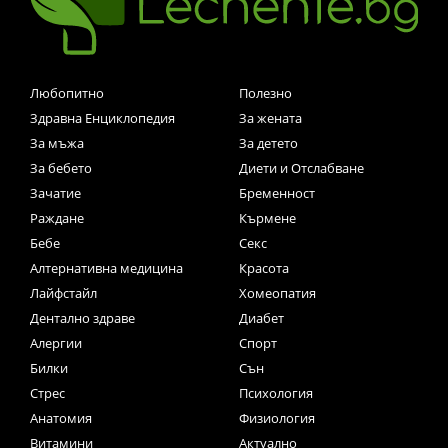
Любопитно
Полезно
Здравна Енциклопедия
За жената
За мъжа
За детето
За бебето
Диети и Отслабване
Зачатие
Бременност
Раждане
Кърмене
Бебе
Секс
Алтернативна медицина
Красота
Лайфстайл
Хомеопатия
Дентално здраве
Диабет
Алергии
Спорт
Билки
Сън
Стрес
Психология
Анатомия
Физиология
Витамини
Актуално