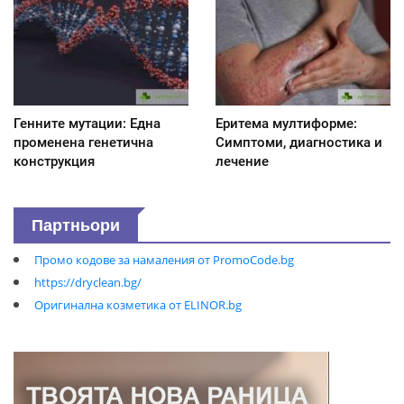
Генните мутации: Една
Еритема мултиформе:
променена генетична
Симптоми, диагностика и
конструкция
лечение
Партньори
Промо кодове за намаления от PromoCode.bg
https://dryclean.bg/
Оригинална козметика от ELINOR.bg