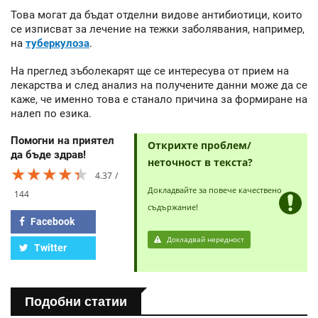
Това могат да бъдат отделни видове антибиотици, които
се изписват за лечение на тежки заболявания, например,
на
туберкулоза
.
На преглед зъболекарят ще се интересува от прием на
лекарства и след анализ на получените данни може да се
каже, че именно това е станало причина за формиране на
налеп по езика.
Помогни на приятел
Открихте проблем/
да бъде здрав!
неточност в текста?
★★★★★
★★★★★
★★★★★
4.37
Докладвайте за повече качествено
144
съдържание!
Facebook
Докладвай нередност
Twitter
Подобни статии