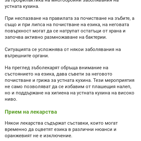
устната кухина.
При неспазване на правилата за почистване на зъбите, а
също и при липса на почистване на езика, на неговата
повърхност могат да се натрупат остатъци от храна и
започва активно размножаване на бактерии.
Ситуацията се усложнява от някои заболявания на
вътрешните органи.
На преглед зъболекарят обръща внимание на
състоянието на езика, дава съвети за неговото
почистване и грижа за устната кухина. Тези мероприятия
не само позволяват да се избавим от плашещия налеп,
но и поддържане на хигиена на устната кухина на високо
ниво.
Прием на лекарства
Някои лекарства съдържат съставки, които могат
временно да оцветят езика в различни нюанси и
оранжевият не е изключение.