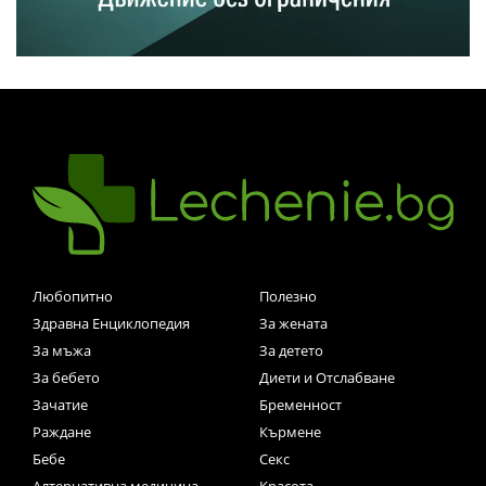
Любопитно
Полезно
Здравна Енциклопедия
За жената
За мъжа
За детето
За бебето
Диети и Отслабване
Зачатие
Бременност
Раждане
Кърмене
Бебе
Секс
Алтернативна медицина
Красота