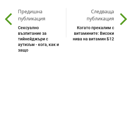
Предишна
Следваща
публикация
публикация
Сексуално
Когато прекалим с
възпитание за
витамините: Високи
тийнейджъри с
нива на витамин Б12
аутизъм - кога, как и
защо