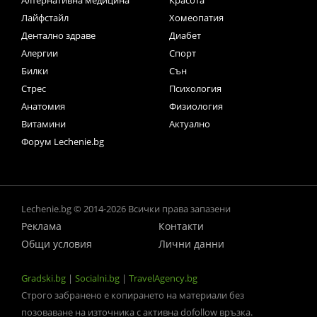
Лайфстайл
Хомеопатия
Дентално здраве
Диабет
Алергии
Спорт
Билки
Сън
Стрес
Психология
Анатомия
Физиология
Витамини
Актуално
Форум Lechenie.bg
Lechenie.bg © 2014-2026 Всички права запазени
Реклама
Контакти
Общи условия
Лични данни
Gradski.bg
|
Socialni.bg
|
TravelAgency.bg
Строго забранено е копирането на материали без
позоваване на източника с активна dofollow връзка.