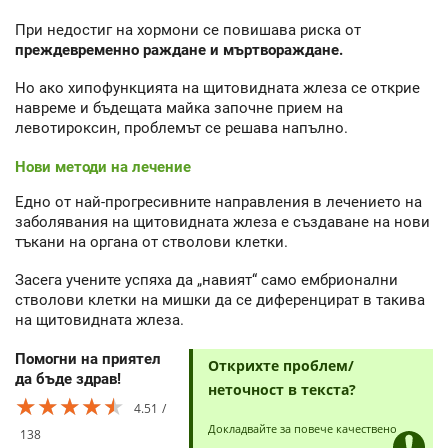
При недостиг на хормони се повишава риска от
преждевременно раждане и мъртвораждане.
Но ако хипофункцията на щитовидната жлеза се открие
навреме и бъдещата майка започне прием на
левотироксин, проблемът се решава напълно.
Нови методи на лечение
Едно от най-прогресивните направления в лечението на
заболявания на щитовидната жлеза е създаване на нови
тъкани на органа от стволови клетки.
Засега учените успяха да „навият“ само ембрионални
стволови клетки на мишки да се диференцират в такива
на щитовидната жлеза.
Помогни на приятел
Открихте проблем/
да бъде здрав!
неточност в текста?
★★★★★
★★★★★
★★★★★
4.51
Докладвайте за повече качествено
138