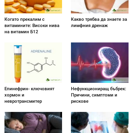
Когато прекалим с
Какво трябва да знаете за
витамините: Високи нива
лимфния дренаж
на витамин Б12
Епинефрин- ключовият
Нефункциониращ бъбрек:
хормон и
Причини, симптоми и
невротрансмитер
рискове