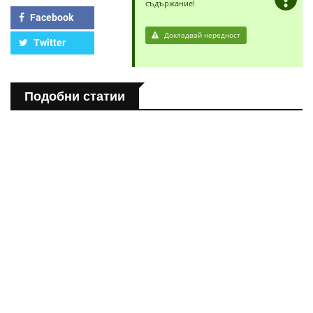
съдържание!
Facebook
Докладвай нередност
Twitter
Подобни статии
ПОЛЕЗНО
Спастичен колит: Как да разберем, че го имаме