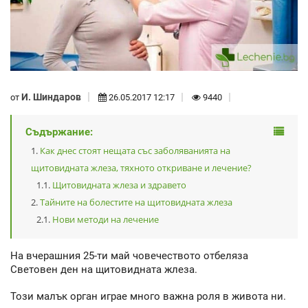
И. Шиндаров
от
26.05.2017 12:17
9440
Съдържание:
Как днес стоят нещата със заболяванията на
щитовидната жлеза, тяхното откриване и лечение?
Щитовидната жлеза и здравето
Тайните на болестите на щитовидната жлеза
Нови методи на лечение
На вчерашния 25-ти май човечеството отбеляза
Световен ден на щитовидната жлеза.
Този малък орган играе много важна роля в живота ни.