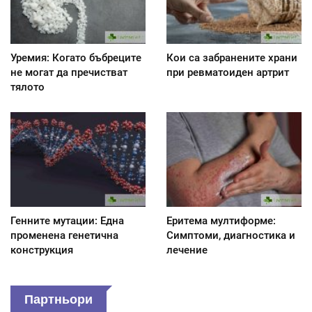
Уремия: Когато бъбреците
Кои са забранените храни
не могат да пречистват
при ревматоиден артрит
тялото
Генните мутации: Една
Еритема мултиформе:
променена генетична
Симптоми, диагностика и
конструкция
лечение
Партньори