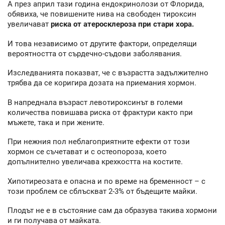
А през април тази година ендокринолози от Флорида,
обявиха, че повишените нива на свободен тироксин
увеличават
риска от атеросклероза при стари хора.
И това независимо от другите фактори, определящи
вероятността от сърдечно-съдови заболявания.
Изследванията показват, че с възрастта задължително
трябва да се коригира дозата на приемания хормон.
В напреднала възраст левотироксинът в големи
количества повишава риска от фрактури както при
мъжете, така и при жените.
При нежния пол неблагоприятните ефекти от този
хормон се съчетават и с остеопороза, което
допълнително увеличава крехкостта на костите.
Хипотиреозата е опасна и по време на бременност – с
този проблем се сблъскват 2-3% от бъдещите майки.
Плодът не е в състояние сам да образува такива хормони
и ги получава от майката.