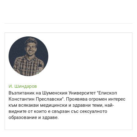
Спастичен колит: Как да разберем, че го имаме
И. Шиндаров
Възпитаник на Шуменския Университет "Епископ
Константин Преславски". Проявява огромен интерес
към всякакви медицински и здравни теми, най-
видните от които е свързан със сексуалното
образование и здраве.