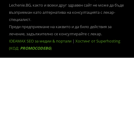
Lechenie.BG, както и всеки друг здравен сайт не може да бъде
възприеман като алтернатива на консултацията с лекар-
специалист.
Преди предприемане на каквито и да било действия за
лечение, задължително се консултирайте с лекар.
IDEAMAX SEO за медии & портали
|
Хостинг от Superhosting
(КОД:
PROMOCODEBG
)