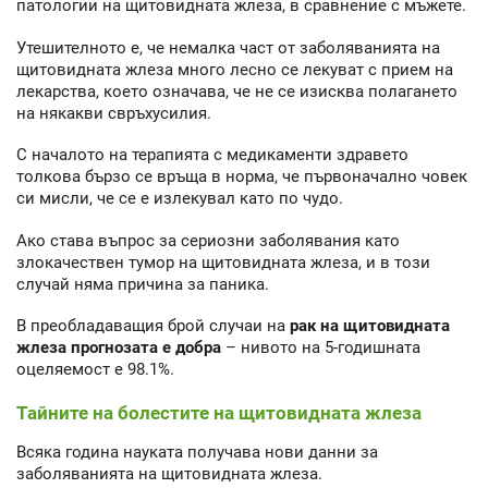
патологии на щитовидната жлеза, в сравнение с мъжете.
Утешителното е, че немалка част от заболяванията на
щитовидната жлеза много лесно се лекуват с прием на
лекарства, което означава, че не се изисква полагането
на някакви свръхусилия.
С началото на терапията с медикаменти здравето
толкова бързо се връща в норма, че първоначално човек
си мисли, че се е излекувал като по чудо.
Ако става въпрос за сериозни заболявания като
злокачествен тумор на щитовидната жлеза, и в този
случай няма причина за паника.
В преобладаващия брой случаи на
рак на щитовидната
жлеза прогнозата е добра
– нивото на 5-годишната
оцеляемост е 98.1%.
Тайните на болестите на щитовидната жлеза
Всяка година науката получава нови данни за
заболяванията на щитовидната жлеза.