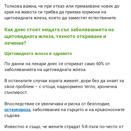
Толкова важна, че при отказ или премахване човек до
края на живота си трябва да приема хормони на
щитовидната жлеза, които да заместят естествените.
Как днес стоят нещата със заболяванията на
щитовидната жлеза, тяхното откриване и
лечение?
Щитовидната жлеза и здравето
По данни на лекари днес се откриват само 60% от
заболяванията на щитовидната жлеза.
В останалите случаи хората живеят, дори без да знаят за
своя проблем – с отоци, наднормено тегло, хронична
сънливост.
Впоследствие се увеличава и риска от безплодие,
остеопороза
, заболявания на сърцето и на кръвоносните
съдове.
Известно е също, че жените страдат 5-8 пъти по-често от