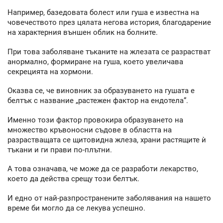
Например, базедовата болест или гуша е известна на
човечеството през цялата негова история, благодарение
на характерния външен облик на болните.
При това заболяване тъканите на жлезата се разрастват
анормално, формиране на гуша, което увеличава
секрецията на хормони.
Оказва се, че виновник за образуването на гушата е
белтък с название „растежен фактор на ендотела“.
Именно този фактор провокира образуването на
множество кръвоносни съдове в областта на
разрастващата се щитовидна жлеза, храни растящите ѝ
тъкани и ги прави по-плътни.
А това означава, че може да се разработи лекарство,
което да действа срещу този белтък.
И едно от най-разпространените заболявания на нашето
време би могло да се лекува успешно.