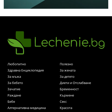
Любопитно
Полезно
Здравна Енциклопедия
За жената
За мъжа
За детето
За бебето
Диети и Отслабване
Зачатие
Бременност
Раждане
Кърмене
Бебе
Секс
Алтернативна медицина
Красота