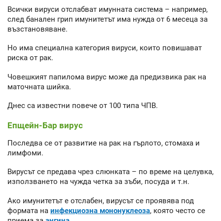
Всички вируси отслабват имунната система – например,
след банален грип имунитетът има нужда от 6 месеца за
възстановяване.
Но има специална категория вируси, които повишават
риска от рак.
Човешкият папилома вирус може да предизвика рак на
маточната шийка.
Днес са известни повече от 100 типа ЧПВ.
Епщейн-Бар вирус
Последва се от развитие на рак на гърлото, стомаха и
лимфоми.
Вирусът се предава чрез слюнката – по време на целувка,
използването на чужда четка за зъби, посуда и т.н.
Ако имунитетът е отслабен, вирусът се проявява под
формата на
инфекциозна мононуклеоза
, която често се
приема за
ангина
.