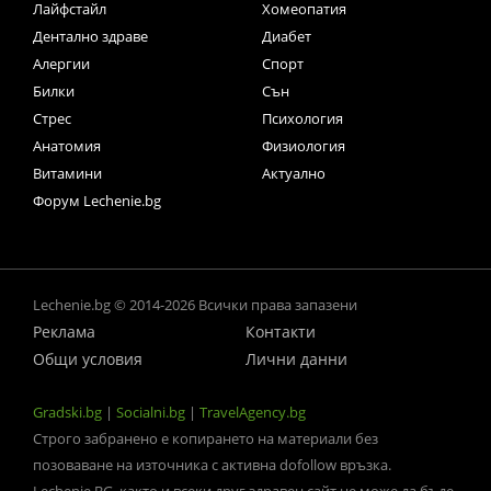
Лайфстайл
Хомеопатия
Дентално здраве
Диабет
Алергии
Спорт
Билки
Сън
Стрес
Психология
Анатомия
Физиология
Витамини
Актуално
Форум Lechenie.bg
Lechenie.bg © 2014-2026 Всички права запазени
Реклама
Контакти
Общи условия
Лични данни
Gradski.bg
|
Socialni.bg
|
TravelAgency.bg
Строго забранено е копирането на материали без
позоваване на източника с активна dofollow връзка.
Lechenie.BG, както и всеки друг здравен сайт не може да бъде