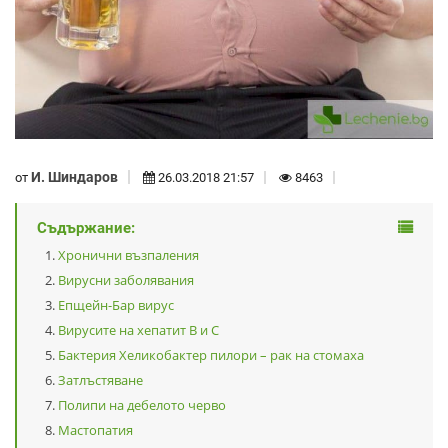
И. Шиндаров
от
26.03.2018 21:57
8463
Съдържание:
Хронични възпаления
Вирусни заболявания
Епщейн-Бар вирус
Вирусите на хепатит В и С
Бактерия Хеликобактер пилори – рак на стомаха
Затлъстяване
Полипи на дебелото черво
Мастопатия