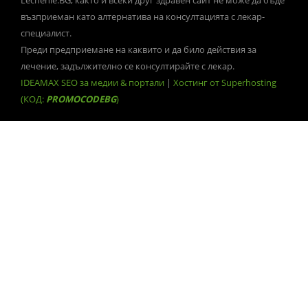
възприеман като алтернатива на консултацията с лекар-
специалист.
Преди предприемане на каквито и да било действия за
лечение, задължително се консултирайте с лекар.
IDEAMAX SEO за медии & портали
|
Хостинг от Superhosting
(КОД:
PROMOCODEBG
)