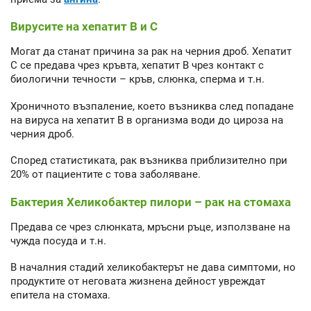
Вирусите на хепатит В и С
Могат да станат причина за рак на черния дроб. Хепатит
С се предава чрез кръвта, хепатит В чрез контакт с
биологични течности – кръв, слюнка, сперма и т.н.
Хроничното възпаление, което възниква след попадане
на вируса на хепатит В в организма води до цироза на
черния дроб.
Според статистиката, рак възниква приблизително при
20% от пациентите с това заболяване.
Бактерия Хеликобактер пилори – рак на стомаха
Предава се чрез слюнката, мръсни ръце, използване на
чужда посуда и т.н.
В началния стадий хеликобактерът не дава симптоми, но
продуктите от неговата жизнена дейност увреждат
епитела на стомаха.