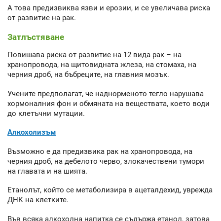
А това предизвиква язви и ерозии, и се увеличава риска
от развитие на рак.
Затлъстяване
Повишава риска от развитие на 12 вида рак – на
хранопровода, на щитовидната жлеза, на стомаха, на
черния дроб, на бъбреците, на главния мозък.
Учените предполагат, че наднорменото тегло нарушава
хормоналния фон и обмяната на веществата, което води
до клетъчни мутации.
Алкохолизъм
Възможно е да предизвика рак на хранопровода, на
черния дроб, на дебелото черво, злокачествени тумори
на главата и на шията.
Етанолът, който се метаболизира в ацеталдехид, уврежда
ДНК на клетките.
Във всяка алкохолна напитка се съдържа етанол, затова