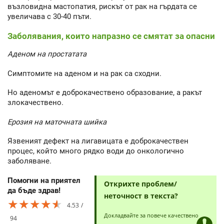
възловидна мастопатия, рискът от рак на гърдата се
увеличава с 30-40 пъти.
Заболявания, които напразно се смятат за опасни
Аденом на простатата
Симптомите на аденом и на рак са сходни.
Но аденомът е доброкачествено образование, а ракът
злокачествено.
Ерозия на маточната шийка
Язвеният дефект на лигавицата е доброкачествен
процес, който много рядко води до онкологично
заболяване.
Помогни на приятел
Открихте проблем/
да бъде здрав!
неточност в текста?
★★★★★
★★★★★
★★★★★
4.53
Докладвайте за повече качествено
94