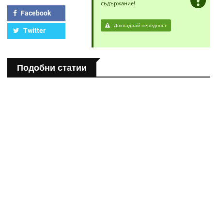
съдържание!
Facebook
Докладвай нередност
Twitter
Подобни статии
ПОЛЕЗНО
Спастичен колит: Как да разберем, че го имаме