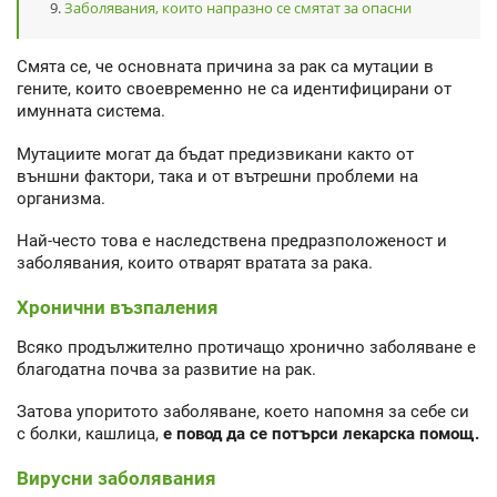
Заболявания, които напразно се смятат за опасни
Смята се, че основната причина за рак са мутации в
гените, които своевременно не са идентифицирани от
имунната система.
Мутациите могат да бъдат предизвикани както от
външни фактори, така и от вътрешни проблеми на
организма.
Най-често това е наследствена предразположеност и
заболявания, които отварят вратата за рака.
Хронични възпаления
Всяко продължително протичащо хронично заболяване е
благодатна почва за развитие на рак.
Затова упоритото заболяване, което напомня за себе си
с болки, кашлица,
е повод да се потърси лекарска помощ.
Вирусни заболявания