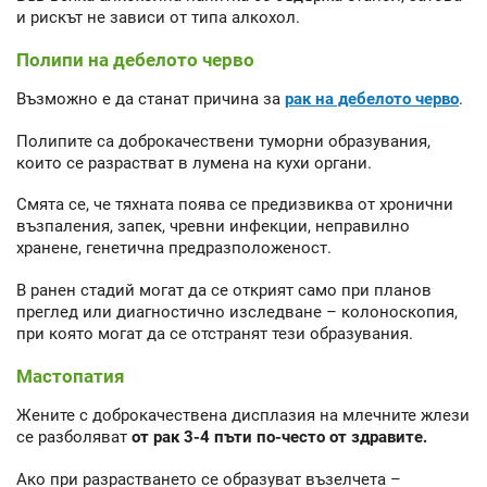
и рискът не зависи от типа алкохол.
Полипи на дебелото черво
Възможно е да станат причина за
рак на дебелото черво
.
Полипите са доброкачествени туморни образувания,
които се разрастват в лумена на кухи органи.
Смята се, че тяхната поява се предизвиква от хронични
възпаления, запек, чревни инфекции, неправилно
хранене, генетична предразположеност.
В ранен стадий могат да се открият само при планов
преглед или диагностично изследване – колоноскопия,
при която могат да се отстранят тези образувания.
Мастопатия
Жените с доброкачествена дисплазия на млечните жлези
се разболяват
от рак 3-4 пъти по-често от здравите.
Ако при разрастването се образуват възелчета –