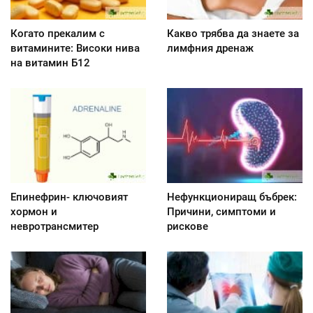
Когато прекалим с
Какво трябва да знаете за
витамините: Високи нива
лимфния дренаж
на витамин Б12
Епинефрин- ключовият
Нефункциониращ бъбрек:
хормон и
Причини, симптоми и
невротрансмитер
рискове