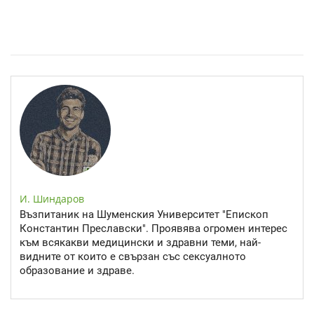
Спастичен колит: Как да разберем, че го имаме
И. Шиндаров
Възпитаник на Шуменския Университет "Епископ
Константин Преславски". Проявява огромен интерес
към всякакви медицински и здравни теми, най-
видните от които е свързан със сексуалното
образование и здраве.