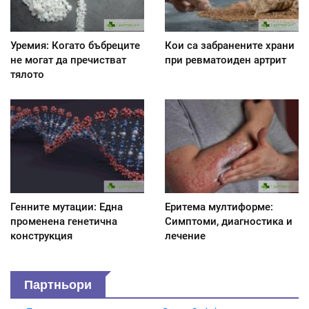
Уремия: Когато бъбреците
Кои са забранените храни
не могат да пречистват
при ревматоиден артрит
тялото
Генните мутации: Една
Еритема мултиформе:
променена генетична
Симптоми, диагностика и
конструкция
лечение
Партньори