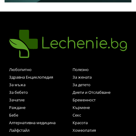
Любопитно
Полезно
Здравна Енциклопедия
За жената
За мъжа
За детето
За бебето
Диети и Отслабване
Зачатие
Бременност
Раждане
Кърмене
Бебе
Секс
Алтернативна медицина
Красота
Лайфстайл
Хомеопатия