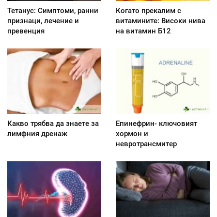
Тетанус: Симптоми, ранни
Когато прекалим с
признаци, лечение и
витамините: Високи нива
превенция
на витамин Б12
Какво трябва да знаете за
Епинефрин- ключовият
лимфния дренаж
хормон и
невротрансмитер