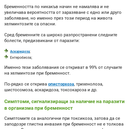
Бременността по никакъв начин не намалява и не
увеличава вероятността от заразяване с едно или друго
заболяване, но именно през този период на живота
хелминтозите са опасни.
Сред бременните са широко разпространени следните
болести, предизвикани от паразити:
Аскаридоза
;
Ентеробиоза;
Именно тези заболявания се откриват в 99% от случаите
на хелминтози при бременност.
По-рядко се открива
описторхоза
, трихенолоза,
шистосомоза, аскаридоза, токсокароза и др.
Симптоми, сигнализиращи за наличие на паразити
в организма при бременност
Симптомите са аналогични при токсикоза, затова да се
заподозре глистна инвазия при бременност не е толкова