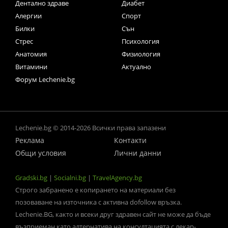
Дентално здраве
Диабет
Алергии
Спорт
Билки
Сън
Стрес
Психология
Анатомия
Физиология
Витамини
Актуално
Форум Lechenie.bg
Lechenie.bg © 2014-2026 Всички права запазени
Реклама
Контакти
Общи условия
Лични данни
Gradski.bg
|
Socialni.bg
|
TravelAgency.bg
Строго забранено е копирането на материали без
позоваване на източника с активна dofollow връзка.
Lechenie.BG, както и всеки друг здравен сайт не може да бъде
възприеман като алтернатива на консултацията с лекар-