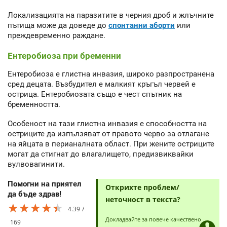
Локализацията на паразитите в черния дроб и жлъчните
пътища може да доведе до
спонтанни аборти
или
преждевременно раждане.
Ентеробиоза при бременни
Ентеробиоза е глистна инвазия, широко разпространена
сред децата. Възбудител е малкият кръгъл червей е
острица. Ентеробиозата също е чест спътник на
бременността.
Особеност на тази глистна инвазия е способността на
остриците да изпълзяват от правото черво за отлагане
на яйцата в перианалната област. При жените остриците
могат да стигнат до влагалището, предизвиквайки
вулвовагинити.
Помогни на приятел
Открихте проблем/
да бъде здрав!
неточност в текста?
★★★★★
★★★★★
★★★★★
4.39
Докладвайте за повече качествено
169