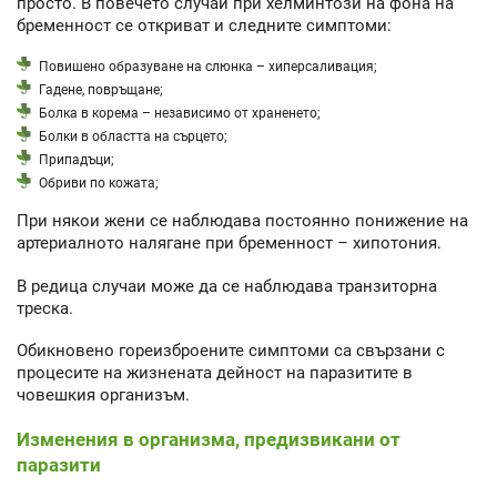
просто. В повечето случаи при хелминтози на фона на
бременност се откриват и следните симптоми:
Повишено образуване на слюнка – хиперсаливация;
Гадене, повръщане;
Болка в корема – независимо от храненето;
Болки в областта на сърцето;
Припадъци;
Обриви по кожата;
При някои жени се наблюдава постоянно понижение на
артериалното налягане при бременност – хипотония.
В редица случаи може да се наблюдава транзиторна
треска.
Обикновено гореизброените симптоми са свързани с
процесите на жизнената дейност на паразитите в
човешкия организъм.
Изменения в организма, предизвикани от
паразити