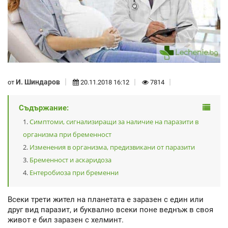
И. Шиндаров
от
20.11.2018 16:12
7814
Съдържание:
Симптоми, сигнализиращи за наличие на паразити в
организма при бременност
Изменения в организма, предизвикани от паразити
Бременност и аскаридоза
Ентеробиоза при бременни
Всеки трети жител на планетата е заразен с един или
друг вид паразит, и буквално всеки поне веднъж в своя
живот е бил заразен с хелминт.