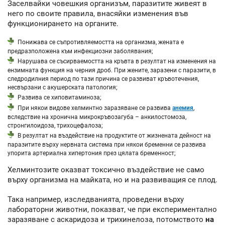
Заселвайки човешкия организъм, паразитите живеят в
него по своите правила, внасяйки изменения във
функционирането на органите.
Понижава се съпротивляемостта на организма, жената е
предразположена към инфекциозни заболявания;
Нарушава се съсирваемостта на кръвта в резултат на изменения на
ензимната функция на черния дроб. При жените, заразени с паразити, в
следродилния период по тази причина се развиват кръвотечения,
несвързани с акушерската патология;
Развива се хиповитаминоза;
При някои видове хелминтно заразяване се развива
анемия
,
вследствие на хронична микрокръвозагуба – анкилостомоза,
стронгилоидоза, трихоцефалоза;
В резултат на въздействие на продуктите от жизнената дейност на
паразитите върху нервната система при някои бременни се развива
упорита артериална хипертония през цялата бременност;
Хелминтозите оказват токсично въздействие не само
върху организма на майката, но и на развиващия се плод.
Така например, изследванията, проведени върху
лабораторни животни, показват, че при експериментално
заразяване с аскаридоза и трихинелоза, потомството
на