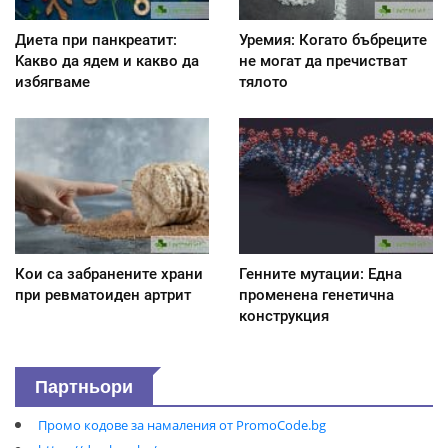
Диета при панкреатит:
Уремия: Когато бъбреците
Kакво да ядем и какво да
не могат да пречистват
избягваме
тялото
Кои са забранените храни
Генните мутации: Една
при ревматоиден артрит
променена генетична
конструкция
Партньори
Промо кодове за намаления от PromoCode.bg