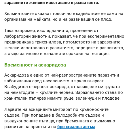
заразените женски изоставало в развитието.
Хелминтозите оказват токсично въздействие не само на
организма на майката, но и на развиващия се плод.
Така например, изследванията, проведени от
лабораторни животни, показват, че при експериментално
предизвикана трихенилоза, потомството на заразените
женски изоставало в развитието, пороците в развитието,
а също загивало в началните срокове на гестация.
Бременност и аскаридоза
Аскаридоза е едно от най-разпространените паразитни
заболявания сред населението в зряла възраст.
Възбудител е червеят аскарида, отнасящ се към групата
на нематодите – кръглите червеи. Заразяването става по
хранителен път чрез немити ръце, зеленчуци и плодове.
Ларвите на аскаридите мигрират по кръвоносните
съдове. При попадане в белодробните съдове и
въздухоносните пътища, при бременната е възможно
развитие на пристъпи на
бронхиална астма
.