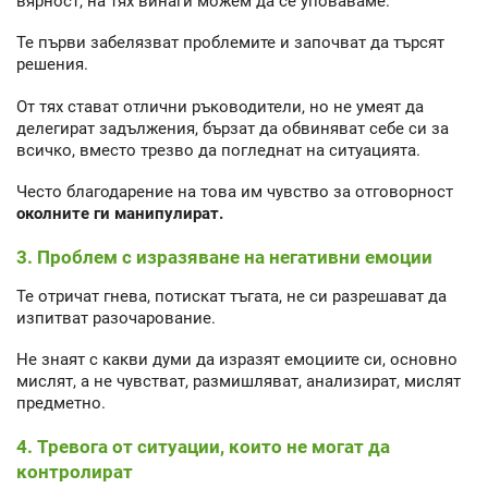
вярност, на тях винаги можем да се уповаваме.
Те първи забелязват проблемите и започват да търсят
решения.
От тях стават отлични ръководители, но не умеят да
делегират задължения, бързат да обвиняват себе си за
всичко, вместо трезво да погледнат на ситуацията.
Често благодарение на това им чувство за отговорност
околните ги манипулират.
3. Проблем с изразяване на негативни емоции
Те отричат гнева, потискат тъгата, не си разрешават да
изпитват разочарование.
Не знаят с какви думи да изразят емоциите си, основно
мислят, а не чувстват, размишляват, анализират, мислят
предметно.
4. Тревога от ситуации, които не могат да
контролират