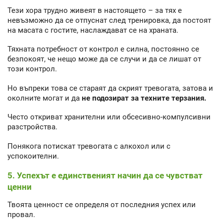
Тези хора трудно живеят в настоящето – за тях е
невъзможно да се отпуснат след тренировка, да постоят
на масата с гостите, наслаждават се на храната.
Тяхната потребност от контрол е силна, постоянно се
безпокоят, че нещо може да се случи и да се лишат от
този контрол.
Но въпреки това се стараят да скрият тревогата, затова и
околните могат и да
не подозират за техните терзания.
Често откриват хранителни или обсесивно-компулсивни
разстройства.
Понякога потискат тревогата с алкохол или с
успокоителни.
5. Успехът е единственият начин да се чувстват
ценни
Твоята ценност се определя от последния успех или
провал.