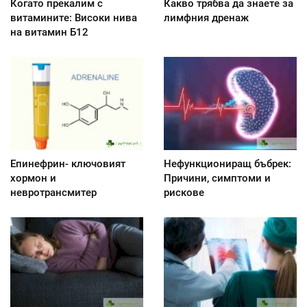
Когато прекалим с
Какво трябва да знаете за
витамините: Високи нива
лимфния дренаж
на витамин Б12
Епинефрин- ключовият
Нефункциониращ бъбрек:
хормон и
Причини, симптоми и
невротрансмитер
рискове