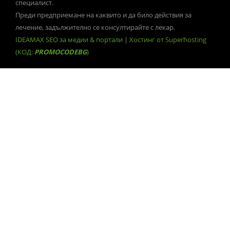
специалист.
Преди предприемане на каквито и да било действия за
лечение, задължително се консултирайте с лекар.
IDEAMAX SEO за медии & портали
|
Хостинг от Superhosting
(КОД:
PROMOCODEBG
)