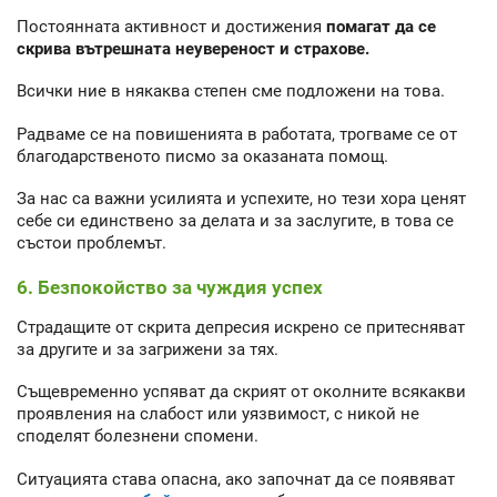
Постоянната активност и достижения
помагат да се
скрива вътрешната неувереност и страхове.
Всички ние в някаква степен сме подложени на това.
Радваме се на повишенията в работата, трогваме се от
благодарственото писмо за оказаната помощ.
За нас са важни усилията и успехите, но тези хора ценят
себе си единствено за делата и за заслугите, в това се
състои проблемът.
6. Безпокойство за чуждия успех
Страдащите от скрита депресия искрено се притесняват
за другите и за загрижени за тях.
Същевременно успяват да скрият от околните всякакви
проявления на слабост или уязвимост, с никой не
споделят болезнени спомени.
Ситуацията става опасна, ако започнат да се появяват