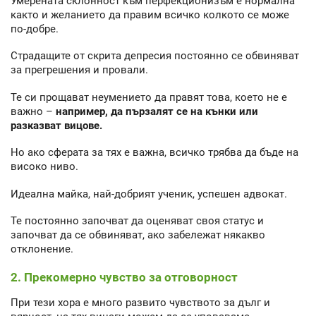
Умерената склонност към перфекционизъм е нормална
както и желанието да правим всичко колкото се може
по-добре.
Страдащите от скрита депресия постоянно се обвиняват
за прегрешения и провали.
Те си прощават неумението да правят това, което не е
важно –
например, да пързалят се на кънки или
разказват вицове.
Но ако сферата за тях е важна, всичко трябва да бъде на
високо ниво.
Идеална майка, най-добрият ученик, успешен адвокат.
Те постоянно започват да оценяват своя статус и
започват да се обвиняват, ако забележат някакво
отклонение.
2. Прекомерно чувство за отговорност
При тези хора е много развито чувството за дълг и