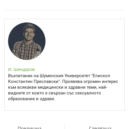
Спастичен колит: Как да разберем, че го имаме
И. Шиндаров
Възпитаник на Шуменския Университет "Епископ
Константин Преславски". Проявява огромен интерес
към всякакви медицински и здравни теми, най-
видните от които е свързан със сексуалното
образование и здраве.
Предишна
Следваща