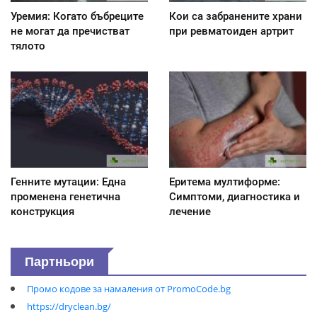
Уремия: Когато бъбреците
Кои са забранените храни
не могат да пречистват
при ревматоиден артрит
тялото
Генните мутации: Една
Еритема мултиформе:
променена генетична
Симптоми, диагностика и
конструкция
лечение
Партньори
Промо кодове за намаления от PromoCode.bg
https://dryclean.bg/