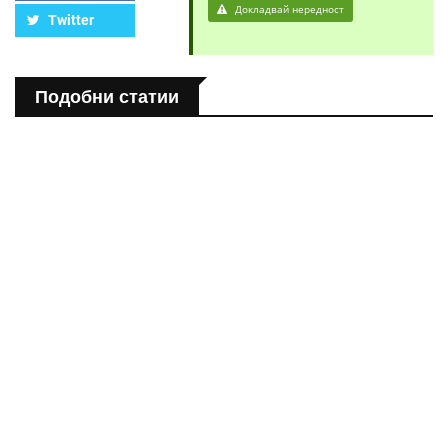
Докладвай нередност
Twitter
Подобни статии
ПОЛЕЗНО
Спастичен колит: Как да разберем, че го имаме
ПОЛЕЗНО