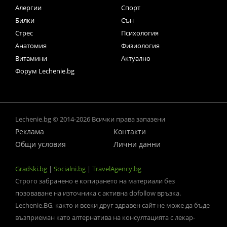
Алергии
Спорт
Билки
Сън
Стрес
Психология
Анатомия
Физиология
Витамини
Актуално
Форум Lechenie.bg
Lechenie.bg © 2014-2026 Всички права запазени
Реклама
Контакти
Общи условия
Лични данни
Gradski.bg
|
Socialni.bg
|
TravelAgency.bg
Строго забранено е копирането на материали без
позоваване на източника с активна dofollow връзка.
Lechenie.BG, както и всеки друг здравен сайт не може да бъде
възприеман като алтернатива на консултацията с лекар-