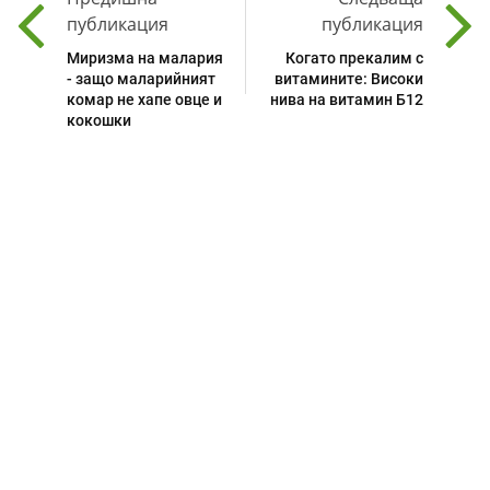
публикация
публикация
Миризма на малария
Когато прекалим с
- защо маларийният
витамините: Високи
комар не хапе овце и
нива на витамин Б12
кокошки