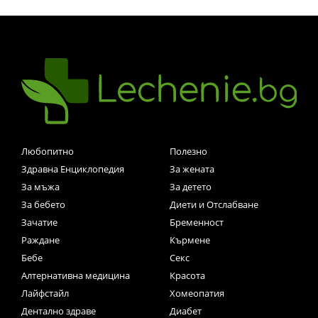
Любопитно
Полезно
Здравна Енциклопедия
За жената
За мъжа
За детето
За бебето
Диети и Отслабване
Зачатие
Бременност
Раждане
Кърмене
Бебе
Секс
Алтернативна медицина
Красота
Лайфстайл
Хомеопатия
Дентално здраве
Диабет