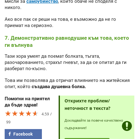
мисли за
самоубийство
, които обаче не споделя с
никого.
Ако все пак се реши на това, е възможно да не го
приемат на сериозно.
7. Демонстративно равнодушие към това, което
ги вълнува
Тази хора умеят да поемат болката, тъгата,
разочарованието, страхът гневът, за да се опитат да ги
разберат по-късно.
Това им позволява да отричат влиянието на житейския
опит, който
създава душевна болка.
Помогни на приятел
Открихте проблем/
да бъде здрав!
неточност в текста?
★★★★★
★★★★★
★★★★★
4.59
Докладвайте за повече качествено
99
съдържание!
Facebook