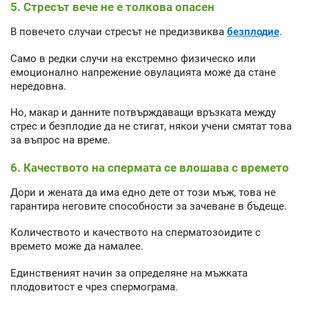
5. Стресът вече не е толкова опасен
В повечето случаи стресът не предизвиква
безплодие
.
Само в редки случи на екстремно физическо или
емоционално напрежение овулацията може да стане
нередовна.
Но, макар и данните потвърждаващи връзката между
стрес и безплодие да не стигат, някои учени смятат това
за въпрос на време.
6. Качеството на спермата се влошава с времето
Дори и жената да има едно дете от този мъж, това не
гарантира неговите способности за зачеване в бъдеще.
Количеството и качеството на сперматозоидите с
времето може да намалее.
Единственият начин за определяне на мъжката
плодовитост е чрез спермограма.