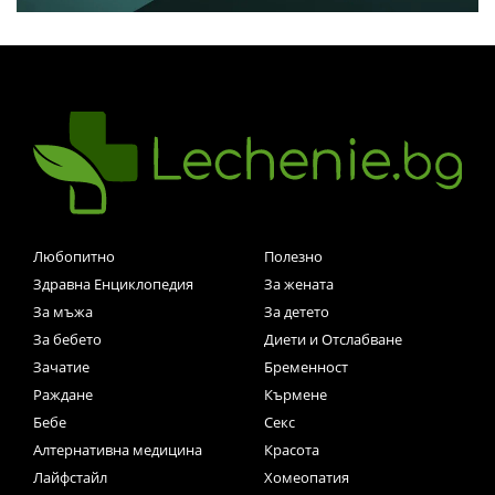
Любопитно
Полезно
Здравна Енциклопедия
За жената
За мъжа
За детето
За бебето
Диети и Отслабване
Зачатие
Бременност
Раждане
Кърмене
Бебе
Секс
Алтернативна медицина
Красота
Лайфстайл
Хомеопатия