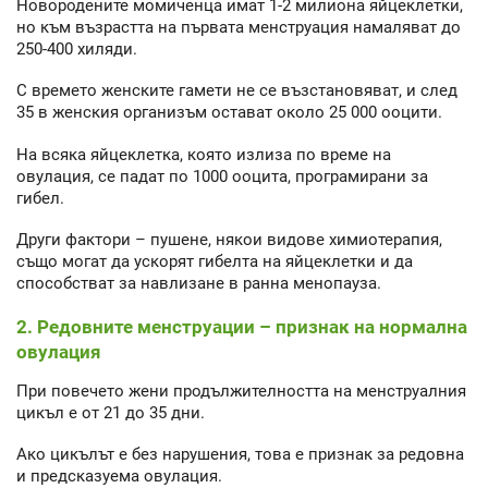
Новородените момиченца имат 1-2 милиона яйцеклетки,
но към възрастта на първата менструация намаляват до
250-400 хиляди.
С времето женските гамети не се възстановяват, и след
35 в женския организъм остават около 25 000 ооцити.
На всяка яйцеклетка, която излиза по време на
овулация, се падат по 1000 ооцита, програмирани за
гибел.
Други фактори – пушене, някои видове химиотерапия,
също могат да ускорят гибелта на яйцеклетки и да
способстват за навлизане в ранна менопауза.
2. Редовните менструации – признак на нормална
овулация
При повечето жени продължителността на менструалния
цикъл е от 21 до 35 дни.
Ако цикълът е без нарушения, това е признак за редовна
и предсказуема овулация.