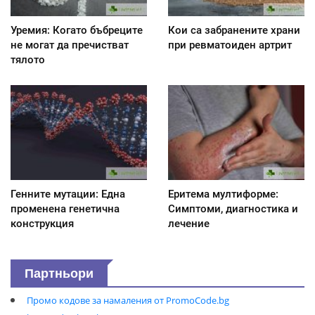
Уремия: Когато бъбреците
Кои са забранените храни
не могат да пречистват
при ревматоиден артрит
тялото
Генните мутации: Една
Еритема мултиформе:
променена генетична
Симптоми, диагностика и
конструкция
лечение
Партньори
Промо кодове за намаления от PromoCode.bg