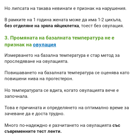
Но липсата на такава невинаги е признак на нарушения.
В рамките на 1 година жената може да има 1-2 цикъла,
без отделяне на зряла яйцеклетка
, тоест без овулация.
3. Промяната на базалната температура не е
признак на
овулация
Измерването на базална температура е стар метод за
проследяване на овулацията.
Повишаването на базалната температура се оценява като
повишени нива на прогестерон.
Но температурата се вдига, когато овулацията вече е
започнала.
Това е причината и определянето на оптимално време за
зачеване да е доста трудно.
Много по-надеждно е разчитането на овулацията
със
съвременните тест ленти.