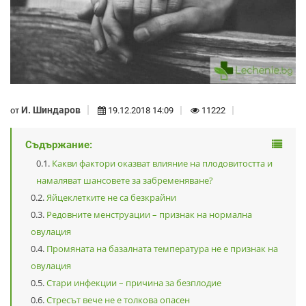
И. Шиндаров
от
19.12.2018 14:09
11222
Съдържание:
Какви фактори оказват влияние на плодовитостта и
намаляват шансовете за забременяване?
Яйцеклетките не са безкрайни
Редовните менструации – признак на нормална
овулация
Промяната на базалната температура не е признак на
овулация
Стари инфекции – причина за безплодие
Стресът вече не е толкова опасен