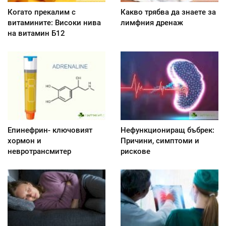
Когато прекалим с
Какво трябва да знаете за
витамините: Високи нива
лимфния дренаж
на витамин Б12
Епинефрин- ключовият
Нефункциониращ бъбрек:
хормон и
Причини, симптоми и
невротрансмитер
рискове