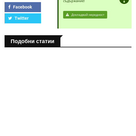
съдържание!
Facebook
Докладвай нередност
Twitter
Подобни статии
ПОЛЕЗНО
Спастичен колит: Как да разберем, че го имаме