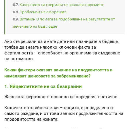
Качеството на спермата се влошава с времето
Проблемът не е в храната
Витамин D помага за подобряване на резултатите от
лечението на безплодие
Ако сте решили да имате дете или планирате в бъдеще,
трябва да знаете няколко ключови факта за
фертилността – способност на организма за създаване
на потомство.
Какви фактори оказват влияние на плодовитостта и
намаляват шансовете за забременяване?
1. Яйцеклетките не са безкрайни
Женската фертилност основно се определя генетично.
Количеството яйцеклетки – ооцити, е определено от
самото раждане, и от това зависи продължителността на
плодовитостта на жената.