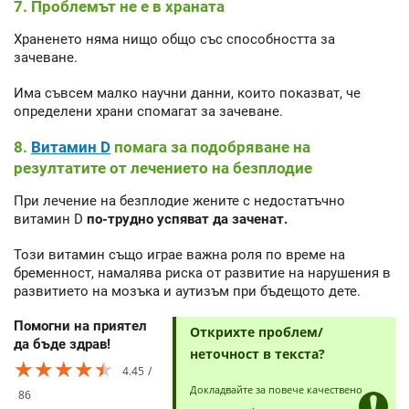
7. Проблемът не е в храната
Храненето няма нищо общо със способността за
зачеване.
Има съвсем малко научни данни, които показват, че
определени храни спомагат за зачеване.
8.
Витамин D
помага за подобряване на
резултатите от лечението на безплодие
При лечение на безплодие жените с недостатъчно
витамин D
по-трудно успяват да заченат.
Този витамин също играе важна роля по време на
бременност, намалява риска от развитие на нарушения в
развитието на мозъка и аутизъм при бъдещото дете.
Помогни на приятел
Открихте проблем/
да бъде здрав!
неточност в текста?
★★★★★
★★★★★
★★★★★
4.45
Докладвайте за повече качествено
86