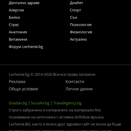
Дентално здраве
Диабет
Алергии
Спорт
Билки
Сън
Стрес
Психология
Анатомия
Физиология
Витамини
Актуално
Форум Lechenie.bg
Lechenie.bg © 2014-2026 Всички права запазени
Реклама
Контакти
Общи условия
Лични данни
Gradski.bg
|
Socialni.bg
|
TravelAgency.bg
Строго забранено е копирането на материали без
позоваване на източника с активна dofollow връзка.
Lechenie.BG, както и всеки друг здравен сайт не може да бъде