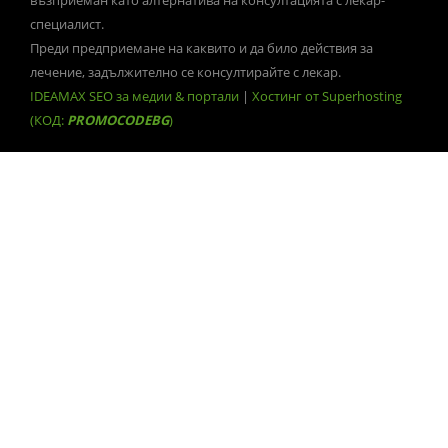
възприеман като алтернатива на консултацията с лекар-
специалист.
Преди предприемане на каквито и да било действия за
лечение, задължително се консултирайте с лекар.
IDEAMAX SEO за медии & портали
|
Хостинг от Superhosting
(КОД:
PROMOCODEBG
)