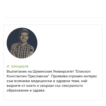
Спастичен колит: Как да разберем, че го имаме
И. Шиндаров
Възпитаник на Шуменския Университет "Епископ
Константин Преславски". Проявява огромен интерес
към всякакви медицински и здравни теми, най-
видните от които е свързан със сексуалното
образование и здраве.