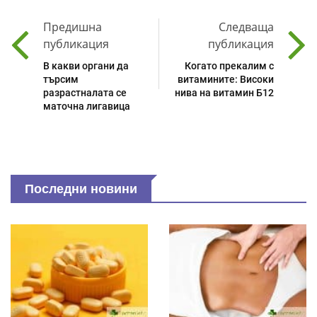
Предишна
Следваща
публикация
публикация
В какви органи да
Когато прекалим с
търсим
витамините: Високи
разрастналата се
нива на витамин Б12
маточна лигавица
Последни новини