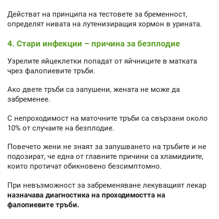
Действат на принципа на тестовете за бременност,
определят нивата на лутенизиращия хормон в урината.
4. Стари инфекции – причина за безплодие
Узрелите яйцеклетки попадат от яйчниците в матката
чрез фалопиевите тръби.
Ако двете тръби са запушени, жената не може да
забременее.
С непроходимост на маточните тръби са свързани около
10% от случаите на безплодие.
Повечето жени не знаят за запушването на тръбите и не
подозират, че една от главните причини са хламидиите,
които протичат обикновено безсимптомно.
При невъзможност за забременяване лекуващият лекар
назначава диагностика на проходимостта на
фалопиевите тръби.