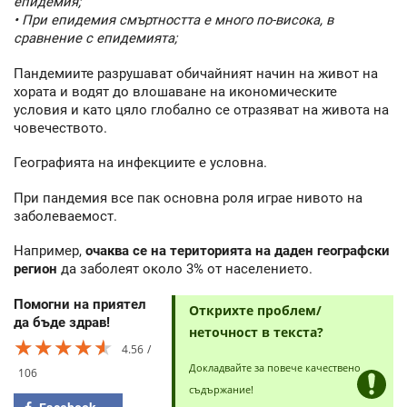
епидемия;
• При епидемия смъртността е много по-висока, в
сравнение с епидемията;
Пандемиите разрушават обичайният начин на живот на
хората и водят до влошаване на икономическите
условия и като цяло глобално се отразяват на живота на
човечеството.
Географията на инфекциите е условна.
При пандемия все пак основна роля играе нивото на
заболеваемост.
Например,
очаква се на територията на даден географски
регион
да заболеят около 3% от населението.
Помогни на приятел
Открихте проблем/
да бъде здрав!
неточност в текста?
★★★★★
★★★★★
★★★★★
4.56
Докладвайте за повече качествено
106
съдържание!