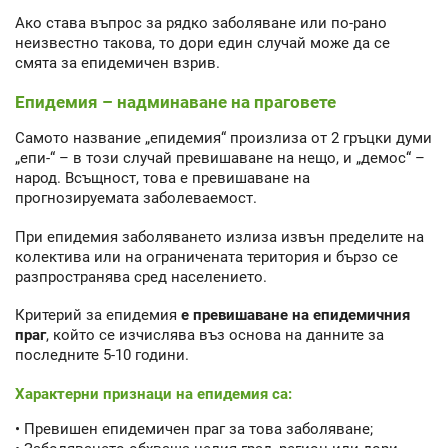
Ако става въпрос за рядко заболяване или по-рано
неизвестно такова, то дори един случай може да се
смята за епидемичен взрив.
Епидемия – надминаване на праговете
Самото название „епидемия“ произлиза от 2 гръцки думи
„епи-“ – в този случай превишаване на нещо, и „демос“ –
народ. Всъщност, това е превишаване на
прогнозируемата заболеваемост.
При епидемия заболяването излиза извън пределите на
колектива или на ограничената територия и бързо се
разпространява сред населението.
Критерий за епидемия
е превишаване на епидемичния
праг
, който се изчислява въз основа на данните за
последните 5-10 години.
Характерни признаци на епидемия са:
• Превишен епидемичен праг за това заболяване;