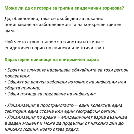
Може ли да се говори за грипни епидемични взривове?
Да, обикновено, така се съобщава за локално
повишаване на заболеваемостта на конкретен грипен
щам.
Най-често става въпрос за животни и птици –
епидемичен взрив на свински или птичи грип.
Характерни признаци на епидемичен взрив
• Броят на случаите надвишава обичайните за този регион
показатели;
• Общият за всички заболели източник на инфекции или
общата причина;
• Общи пътища за предаване на инфекции;
• Локализация в пространството – един колектив, една
територия, една страна или един географски регион;
• Локализация по време – епидемичният взрив възниква
в даден момент и може да продължи от няколко дни до
няколко години, което става рядко;