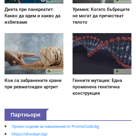
Диета при панкреатит:
Уремия: Когато бъбреците
Kакво да ядем и какво да
не могат да пречистват
избягваме
тялото
Кои са забранените храни
Генните мутации: Една
при ревматоиден артрит
променена генетична
конструкция
Партньори
Промо кодове за намаления от PromoCode.bg
https://dryclean.bg/