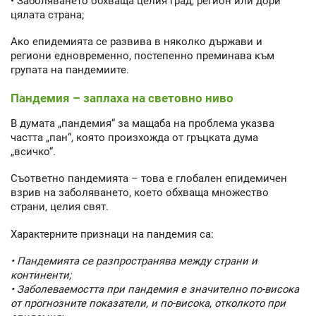
• Заболяването обхваща целия град, регион или дори
цялата страна;
Ако епидемията се развива в няколко държави и
региони едновременно, постепенно преминава към
групата на пандемиите.
Пандемия – заплаха на световно ниво
В думата „пандемия“ за мащаба на проблема указва
частта „пан“, която произхожда от гръцката дума
„всичко“.
Съответно пандемията – това е глобален епидемичен
взрив на заболяването, което обхваща множество
страни, целия свят.
Характерните признаци на пандемия са:
• Пандемията се разпространява между страни и
континенти;
• Заболеваемостта при пандемия е значително по-висока
от прогнозните показатели, и по-висока, отколкото при