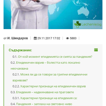
И. Шиндаров
от
29.11.2017 17:02
5883
Съдържание:
От кой момент епидемията се смята за пандемия?
Епидемичен взрив – болестта като локално
неочаквана
Може ли да се говори за грипни епидемични
взривове?
Характерни признаци на епидемичен взрив
Епидемия – надминаване на праговете
Характерни признаци на епидемия са:
Пандемия – заплаха на световно ниво