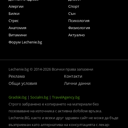
Алергии
Спорт
Билки
Сън
Стрес
Психология
Анатомия
Физиология
Витамини
Актуално
Форум Lechenie.bg
Lechenie.bg © 2014-2026 Всички права запазени
Реклама
Контакти
Общи условия
Лични данни
Gradski.bg
|
Socialni.bg
|
TravelAgency.bg
Строго забранено е копирането на материали без
позоваване на източника с активна dofollow връзка.
Lechenie.BG, както и всеки друг здравен сайт не може да бъде
възприеман като алтернатива на консултацията с лекар-