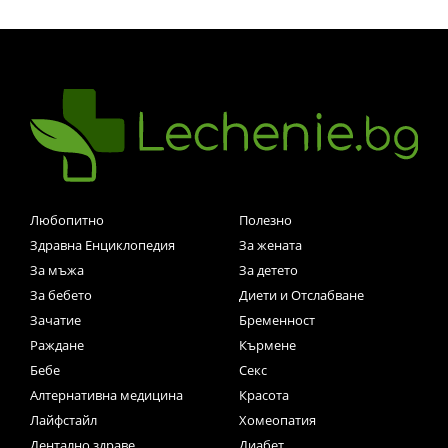
Любопитно
Полезно
Здравна Енциклопедия
За жената
За мъжа
За детето
За бебето
Диети и Отслабване
Зачатие
Бременност
Раждане
Кърмене
Бебе
Секс
Алтернативна медицина
Красота
Лайфстайл
Хомеопатия
Дентално здраве
Диабет