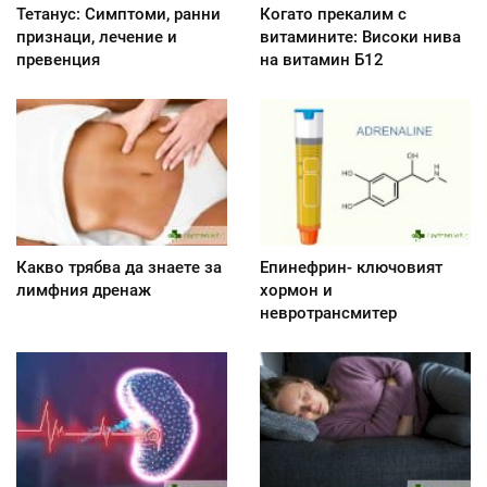
Тетанус: Симптоми, ранни
Когато прекалим с
признаци, лечение и
витамините: Високи нива
превенция
на витамин Б12
Какво трябва да знаете за
Епинефрин- ключовият
лимфния дренаж
хормон и
невротрансмитер