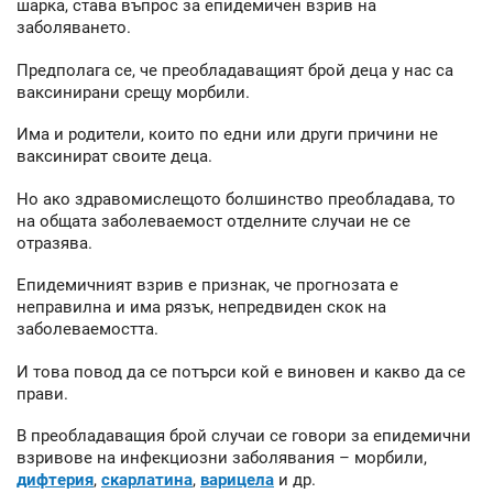
шарка, става въпрос за епидемичен взрив на
заболяването.
Предполага се, че преобладаващият брой деца у нас са
ваксинирани срещу морбили.
Има и родители, които по едни или други причини не
ваксинират своите деца.
Но ако здравомислещото болшинство преобладава, то
на общата заболеваемост отделните случаи не се
отразява.
Епидемичният взрив е признак, че прогнозата е
неправилна и има рязък, непредвиден скок на
заболеваемостта.
И това повод да се потърси кой е виновен и какво да се
прави.
В преобладаващия брой случаи се говори за епидемични
взривове на инфекциозни заболявания – морбили,
дифтерия
,
скарлатина
,
варицела
и др.