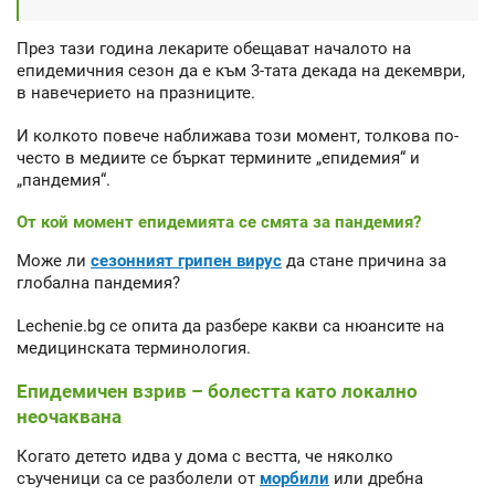
През тази година лекарите обещават началото на
епидемичния сезон да е към 3-тата декада на декември,
в навечерието на празниците.
И колкото повече наближава този момент, толкова по-
често в медиите се бъркат термините „епидемия“ и
„пандемия“.
От кой момент епидемията се смята за пандемия?
Може ли
сезонният грипен вирус
да стане причина за
глобална пандемия?
Lechenie.bg се опита да разбере какви са нюансите на
медицинската терминология.
Епидемичен взрив – болестта като локално
неочаквана
Когато детето идва у дома с вестта, че няколко
съученици са се разболели от
морбили
или дребна