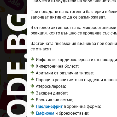
Най-чести възбудители на заболяването са
При попадане на патогенни бактерии в бел
започват активно да се размножават.
В отговор активността на микроорганизми
реакция, която външно се проявява със си
Застойната пневмония възниква при болни
се отнасят:
Инфаркти, кардиосклероза и стенокарди
Хипертонична болест;
Аритмии от различни типове;
Пороци в развитието на сърдечни клапан
Атеросклероза;
Захарен диабет;
Бронхиална астма;
Пиелонефрит
в хронична форма;
Емфизем
и бронхоектазии;