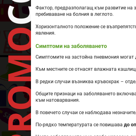
Фактор, предразполагащ към развитие на 
пребиваване на болния в леглото.
Хоризонталното положение се възпрепятств
явления.
Симптоми на заболяването
Симптомите на застойна пневмония могат д
Към местните се отнасят влажната кашлица 
В редки случаи възниква кръвохрак – отде
Общите признаци на заболяването включва
към натоварвания.
В повечето случаи се наблюдава незначите
По-рядко температурата се повишава
до оп