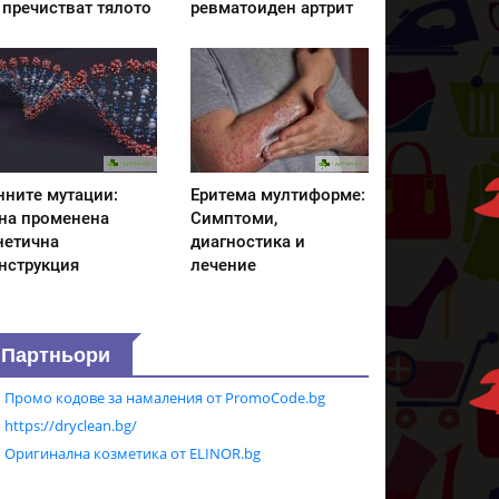
 пречистват тялото
ревматоиден артрит
нните мутации:
Еритема мултиформе:
на променена
Симптоми,
нетична
диагностика и
нструкция
лечение
Партньори
Промо кодове за намаления от PromoCode.bg
https://dryclean.bg/
Оригинална козметика от ELINOR.bg