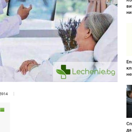
Ко
ви
ни
Еп
кл
не
5914
Сп
да