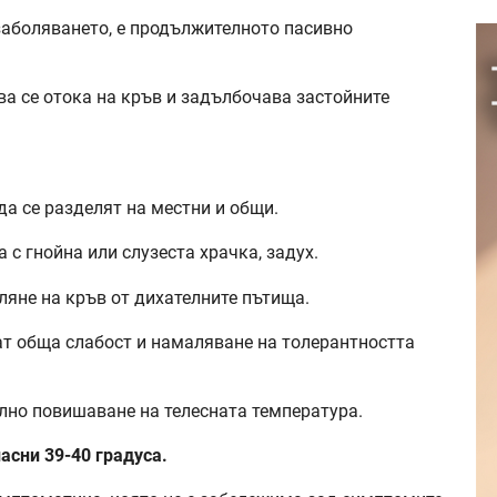
заболяването, е продължителното пасивно
а се отока на кръв и задълбочава застойните
а се разделят на местни и общи.
с гнойна или слузеста храчка, задух.
ляне на кръв от дихателните пътища.
т обща слабост и намаляване на толерантността
лно повишаване на телесната температура.
асни 39-40 градуса.