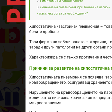
Симптоми на заболяването
Лечение на пневмония при болни на легло –
какви лекарства са необходими?
Хипостатична /застойна/ пневмония – това 
белите дробове.
Тази форма на заболяването е вторична, т
заради други патологии на други органи п
Характеризира се с тежко протичане и чест
Причини за развитие на хипостатична
Хипостатичната пневмония се появява, зар
кръвообращението, осигуряващ храненето 
Нарушението на кръвообращението на паре
количество вискозна храчка, която предст
микроорганизми.