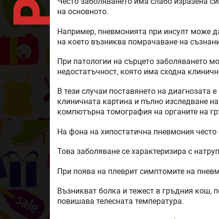
Често заболяването има слабо изразена с
на основното.
Например, пневмонията при инсулт може д
на което възниква помрачаване на съзнани
При патологии на сърцето заболяването м
недостатъчност, която има сходна клиничн
В тези случаи поставянето на диагнозата 
клиничната картина и пълно изследване на
компютърна томография на органите на гр
На фона на хипостатична пневмония често
Това заболяване се характеризира с натруп
При поява на плеврит симптомите на пневм
Възникват болка и тежест в гръдния кош, по
повишава телесната температура.