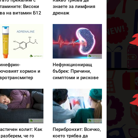
гато прекалим с
Какво трябва да
тамините: Високи
знаете за лимфния
ва на витамин Б12
дренаж
инефрин-
Нефункциониращ
ючовият хормон и
бъбрек: Причини,
вротрансмитер
симптоми и рискове
астичен колит: Как
Перибронхит: Всичко,
 разберем, че го
което трябва да