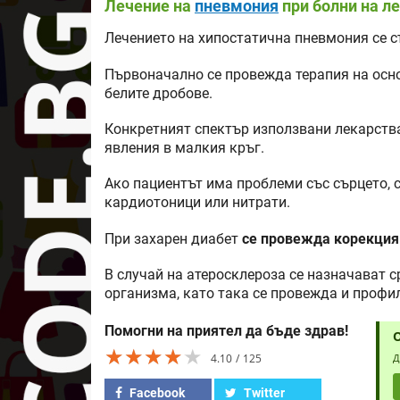
Лечение на
пневмония
при болни на л
Лечението на хипостатична пневмония се с
Първоначално се провежда терапия на осн
белите дробове.
Конкретният спектър използвани лекарства
явления в малкия кръг.
Ако пациентът има проблеми със сърцето, с
кардиотоници или нитрати.
При захарен диабет
се провежда корекция
В случай на атеросклероза се назначават 
организма, като така се провежда и профи
Помогни на приятел да бъде здрав!
★★★★★
★★★★★
★★★★★
4.10
125
Д
Facebook
Twitter