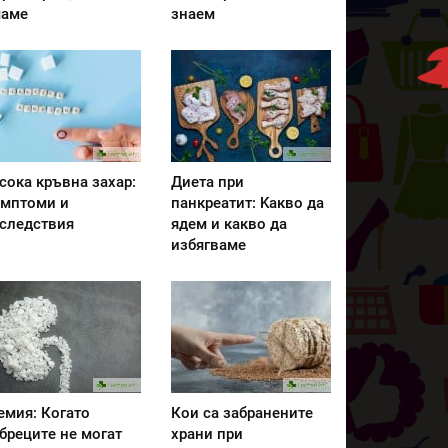
аме
знаем
сока кръвна захар:
Диета при
мптоми и
панкреатит: Kакво да
следствия
ядем и какво да
избягваме
емия: Когато
Кои са забранените
бреците не могат
храни при