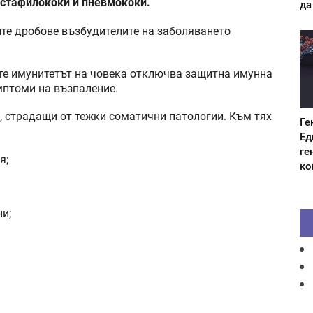
стафилококи и пневмококи.
да
ите дробове възбудителите на заболяването
те имунитетът на човека отключва защитна имунна
мптоми на възпаление.
, страдащи от тежки соматични патологии. Към тях
Ге
Ед
ге
я;
ко
и;