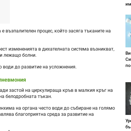
им
е възпалителен процес, който засяга тъканите на
оест измененията в дихателната система възникват,
Ви
ри лежащо болни.
Си
по
о води до развитие на усложнения.
 пневмония
ади застой на циркулираща кръв в малкия кръг на
на белодробната тъкан.
нхима на органа често води до събиране на голямо
авлява благоприятна среда за развитие на
Ур
бъ