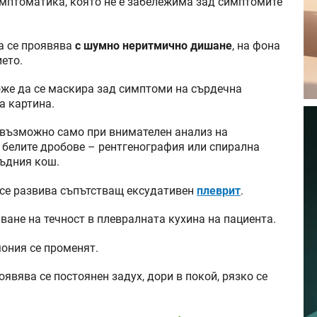
имптоматика, която не е забележима зад симптомите
а се проявява
с шумно неритмично дишане
, на фона
ето.
оже да се маскира зад симптоми на сърдечна
а картина.
е възможно само при внимателен анализ на
 белите дробове – рентгенография или спирална
ъдния кош.
 се развива съпътстващ ексудативен
плеврит
.
ване на течност в плевралната кухина на пациента.
ония се променят.
явява се постоянен задух, дори в покой, рязко се